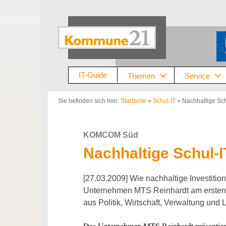
Zum
Inhalt
springen
IT-Guide
Themen
Service
Sie befinden sich hier:
Startseite
»
Schul-IT
»
Nachhaltige Sc
KOMCOM Süd
Nachhaltige Schul-
[27.03.2009] Wie nachhaltige Investitio
Unternehmen MTS Reinhardt am erste
aus Politik, Wirtschaft, Verwaltung und 
Das Unternehmen MTS Reinhardt präsentier