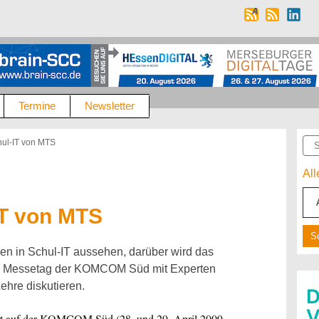
Termine
Newsletter
Suc
hul-IT von MTS
Al
IT von MTS
nen in Schul-IT aussehen, darüber wird das
n Messetag der KOMCOM Süd mit Experten
Lehre diskutieren.
t auf der KOMCOM Süd (28. und 29. April 2009,