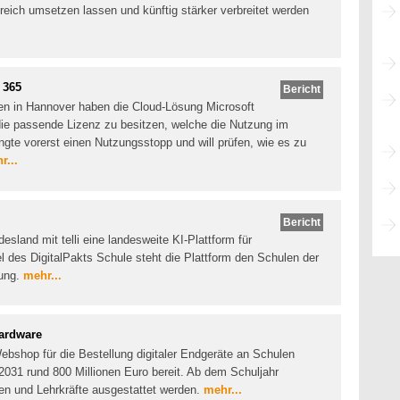
lgreich umsetzen lassen und künftig stärker verbreitet werden
 365
Bericht
len in Hannover haben die Cloud-Lösung Microsoft
 die passende Lizenz zu besitzen, welche die Nutzung im
ngte vorerst einen Nutzungsstopp und will prüfen, wie es zu
r...
Bericht
sland mit telli eine landesweite KI-Plattform für
el des DigitalPakts Schule steht die Plattform den Schulen der
gung.
mehr...
ardware
ebshop für die Bestellung digitaler Endgeräte an Schulen
s 2031 rund 800 Millionen Euro bereit. Ab dem Schuljahr
en und Lehrkräfte ausgestattet werden.
mehr...