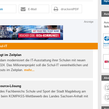
len
E-Mail
drucken/PDF
Aus
Anzeige
Ausg
Schu
ul-IT
gt im Zeitplan
dam modernisiert die IT-Ausstattung ihrer Schulen mit neuen
4. Das Millionenprojekt soll die Schul-IT vereinheitlichen und
outs im Zeitplan.
mehr...
Abo
ource-Lösung
 des Fachbereichs Schule und Sport der Stadt Magdeburg am
 beim KOMPASS-Wettbewerb des Landes Sachsen-Anhalt mit