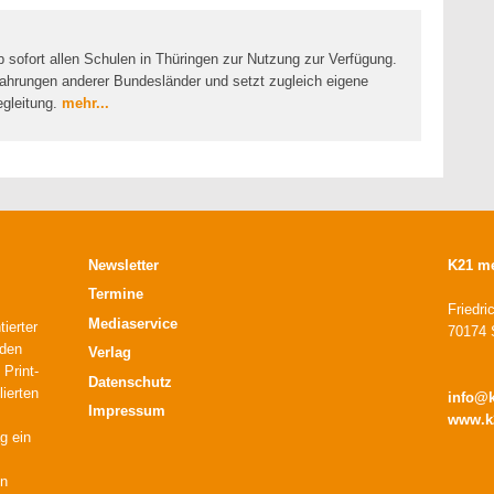
ab sofort allen Schulen in Thüringen zur Nutzung zur Verfügung.
Erfahrungen anderer Bundesländer und setzt zugleich eigene
gleitung.
mehr...
Newsletter
K21 m
Termine
Friedri
Mediaservice
ierter
70174 S
 den
Verlag
 Print-
Datenschutz
lierten
info@
Impressum
www.k
g ein
en