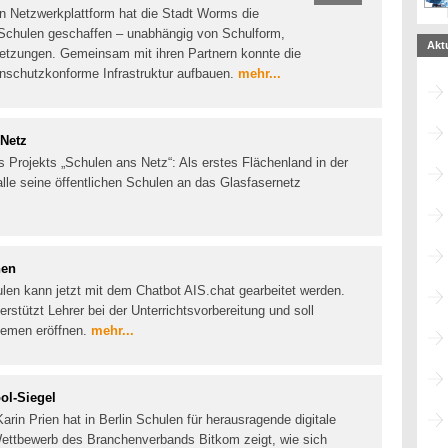
ten Netzwerkplattform hat die Stadt Worms die
7 Schulen geschaffen – unabhängig von Schulform,
Akt
setzungen. Gemeinsam mit ihren Partnern konnte die
nschutzkonforme Infrastruktur aufbauen.
mehr...
 Netz
s Projekts „Schulen ans Netz“: Als erstes Flächenland in der
lle seine öffentlichen Schulen an das Glasfasernetz
nen
hulen kann jetzt mit dem Chatbot AIS.chat gearbeitet werden.
stützt Lehrer bei der Unterrichtsvorbereitung und soll
hemen eröffnen.
mehr...
ol-Siegel
rin Prien hat in Berlin Schulen für herausragende digitale
ettbewerb des Branchenverbands Bitkom zeigt, wie sich