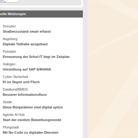
uelle Meldungen
Dresden
Straßenzustand smart erfasst
Augsburg
Digitale Teilhabe ausgebaut
Potsdam
Erneuerung der Schul-IT liegt im Zeitplan
Solingen
Umstellung auf SAP S/4HANA
Cyber-Sicherheit
KI ist Segen und Fluch
Databund/BMDS
Besserer Informationsfluss
Studie
Diese Bürgerämter sind digital spitze
Agentic AI Hub
Start der zweiten Bewerbungsrunde
Pfungstadt
Mit No-Code zu digitalen Diensten