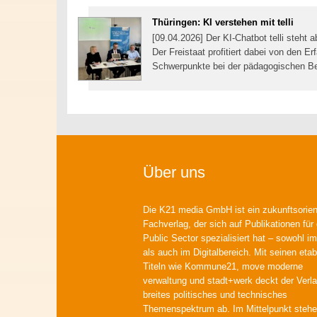
Thüringen: KI verstehen mit telli
[09.04.2026] Der KI-Chatbot telli steht 
Der Freistaat profitiert dabei von den 
Schwerpunkte bei der pädagogischen Be
Über uns
Die K21 media GmbH ist ein zukunftsorient
Fachverlag, der sich auf Publikationen für
Public Sector spezialisiert hat – sowohl im
als auch im Digitalbereich. Mit seinen etab
Titeln wie Kommune21, move moderne
verwaltung und stadt+werk deckt der Verla
breites politisches und technisches
Themenspektrum ab. Im Mittelpunkt steh