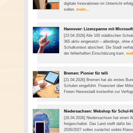
digitale Innovationen im Unterricht erfo
sollen.
mehr...
Hannover: Lizenzpanne mit Microsoft
[23.04.2026] Alle 100 städtischen Schu
365 aktiv eingesetzt – allerdings, ohne
Schulkontext absichert. Die Stadt verhä
der fehlerhaften Einschätzung kam.
meh
Bremen: Pionier für telli
[21.04.2026] Bremen hat als erstes Bunde
Schulen eingeführt. Finanziert über Mitt
Freien Hansestadt kostenfrei zur Verfü
Niedersachsen: Webshop für Schul-H
[16.04.2026] Niedersachsen hat einen W
freigeschaltet. Das Land stellt dafür bi
2026/2027 sollen zunächst siebte Klass