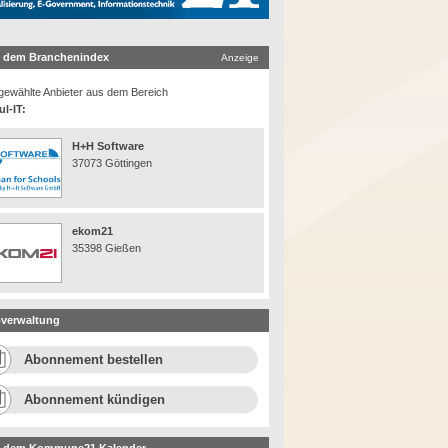
 dem Branchenindex
Anzeige
ewählte Anbieter aus dem Bereich
l-IT:
H+H Software
37073 Göttingen
ekom21
35398 Gießen
verwaltung
Abonnement bestellen
Abonnement kündigen