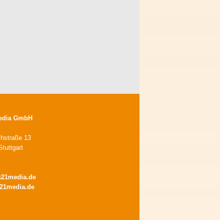
edia GmbH
chstraße 13
tuttgart
k21media.de
21media.de