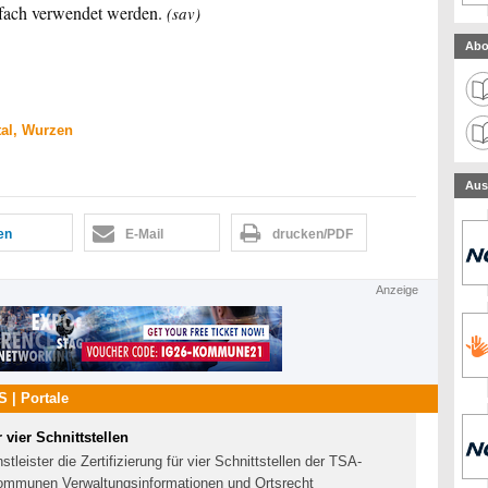
lfach verwendet werden.
(sav)
Abo
tal, Wurzen
Aus
len
E-Mail
drucken/PDF
Anzeige
 | Portale
 vier Schnittstellen
tleister die Zertifizierung für vier Schnittstellen der TSA-
Kommunen Verwaltungsinformationen und Ortsrecht