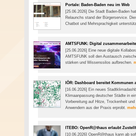
Portale: Baden-Baden neu im Web
[25.06.2026] Die Stadt Baden-Baden hat 
Relaunchs stand der Bürgerservice. Die
Chatbot und Mehrsprachigkeit unterstüt
AMTSFUNK: Digital zusammenarbeit
[25.06.2026] Eine neue digitale Kollabor
AMTSFUNK soll den Austausch zwischen
stärken und Wissenssilos aufbrechen.
m
IÖR: Dashboard bereitet Kommunen a
[16.06.2026] Ein neues Stadtklimadashbo
Klimaanpassung deutscher Städte in e
Vorbereitung auf Hitze, Trockenheit un
Anwendern aus der Praxis erprobt.
mehr
ITEBO: OpenR@thaus erlaubt Zustellf
[10.06.2026] OpenR@thaus kann ab sofor