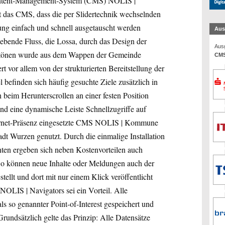
 Content-Management-System (CMS) NOLIS |
 das CMS, dass die per Slidertechnik wechselnden
tung einfach und schnell ausgetauscht werden
Aus
gebende Fluss, die Lossa, durch das Design der
Ausg
ntönen wurde aus dem Wappen der Gemeinde
CMS
 vor allem von der strukturierten Bereitstellung der
 befinden sich häufig gesuchte Ziele zusätzlich in
 beim Herunterscrollen an einer festen Position
and eine dynamische Leiste Schnellzugriffe auf
Internet-Präsenz eingesetzte CMS NOLIS | Kommune
tadt Wurzen genutzt. Durch die einmalige Installation
ten ergeben sich neben Kostenvorteilen auch
. So können neue Inhalte oder Meldungen auch der
llt und dort mit nur einem Klick veröffentlicht
LIS | Navigators sei ein Vorteil. Alle
 so genannter Point-of-Interest gespeichert und
rundsätzlich gelte das Prinzip: Alle Datensätze