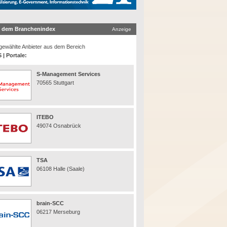
 dem Branchenindex
Anzeige
ewählte Anbieter aus dem Bereich
 | Portale:
S-Management Services
70565 Stuttgart
ITEBO
49074 Osnabrück
TSA
06108 Halle (Saale)
brain-SCC
06217 Merseburg