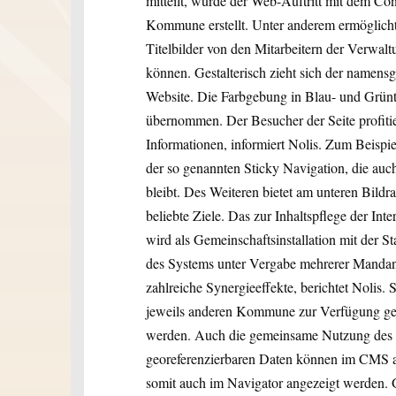
mitteilt, wurde der Web-Auftritt mit dem
Kommune erstellt. Unter anderem ermöglicht
Titelbilder von den Mitarbeitern der Verwal
können. Gestalterisch zieht sich der namens
Website. Die Farbgebung in Blau- und Grü
übernommen. Der Besucher der Seite profitiert
Informationen, informiert Nolis. Zum Beispiel
der so genannten Sticky Navigation, die auch
bleibt. Des Weiteren bietet am unteren Bildr
beliebte Ziele. Das zur Inhaltspflege der 
wird als Gemeinschaftsinstallation mit der S
des Systems unter Vergabe mehrerer Mandan
zahlreiche Synergieeffekte, berichtet Nolis
jeweils anderen Kommune zur Verfügung geste
werden. Auch die gemeinsame Nutzung des NO
georeferenzierbaren Daten können im CMS als
somit auch im Navigator angezeigt werden. G