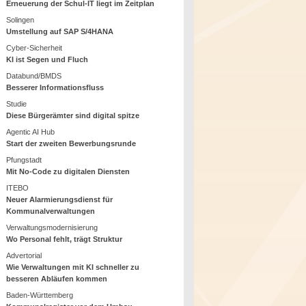
Erneuerung der Schul-IT liegt im Zeitplan
Solingen
Umstellung auf SAP S/4HANA
Cyber-Sicherheit
KI ist Segen und Fluch
Databund/BMDS
Besserer Informationsfluss
Studie
Diese Bürgerämter sind digital spitze
Agentic AI Hub
Start der zweiten Bewerbungsrunde
Pfungstadt
Mit No-Code zu digitalen Diensten
ITEBO
Neuer Alarmierungsdienst für
Kommunalverwaltungen
Verwaltungsmodernisierung
Wo Personal fehlt, trägt Struktur
Advertorial
Wie Verwaltungen mit KI schneller zu
besseren Abläufen kommen
Baden-Württemberg