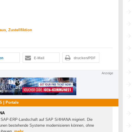
aus
,
Zustellfiktion
len
E-Mail
drucken/PDF
Anzeige
 | Portale
ANA
hre SAP-ERP-Landschaft auf SAP S/4HANA migriert. Die
munen bestehende Systeme modernisieren können, ohne
zubauen.
mehr...