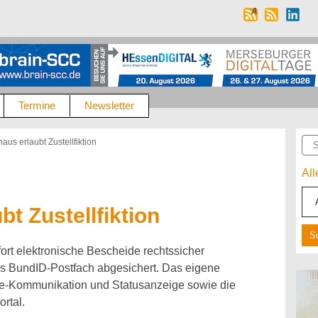
Termine
Newsletter
Suc
s erlaubt Zustellfiktion
Al
t Zustellfiktion
rt elektronische Bescheide rechtssicher
 das BundID-Postfach abgesichert. Das eigene
e-Kommunikation und Statusanzeige sowie die
rtal.