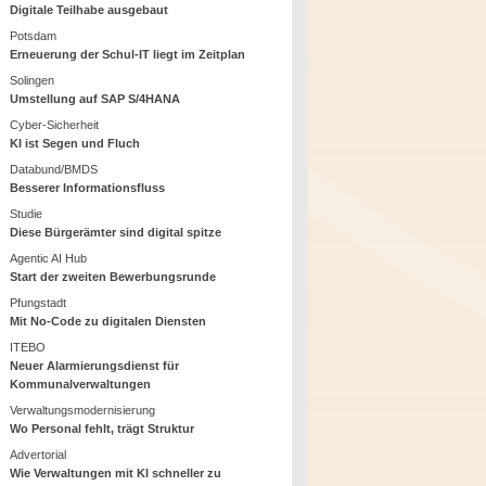
Digitale Teilhabe ausgebaut
Potsdam
Erneuerung der Schul-IT liegt im Zeitplan
Solingen
Umstellung auf SAP S/4HANA
Cyber-Sicherheit
KI ist Segen und Fluch
Databund/BMDS
Besserer Informationsfluss
Studie
Diese Bürgerämter sind digital spitze
Agentic AI Hub
Start der zweiten Bewerbungsrunde
Pfungstadt
Mit No-Code zu digitalen Diensten
ITEBO
Neuer Alarmierungsdienst für
Kommunalverwaltungen
Verwaltungsmodernisierung
Wo Personal fehlt, trägt Struktur
Advertorial
Wie Verwaltungen mit KI schneller zu