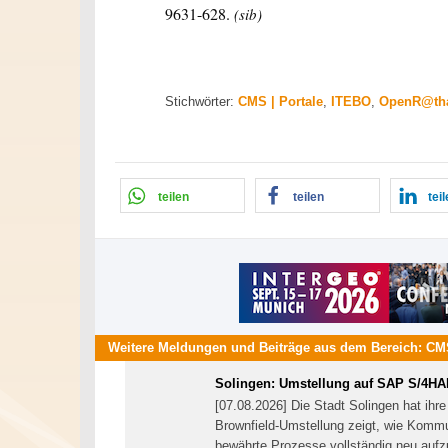
9631-628.
(sib)
Stichwörter:
CMS | Portale
,
ITEBO
,
OpenR@th
teilen
teilen
tei
Weitere Meldungen und Beiträge aus dem Bereich:
CMS
Solingen: Umstellung auf SAP S/4H
[07.08.2026] Die Stadt Solingen hat i
Brownfield-Umstellung zeigt, wie Kom
bewährte Prozesse vollständig neu auf