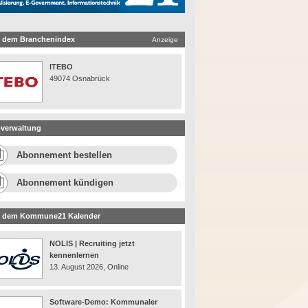
 dem Branchenindex
Anzeige
ITEBO
49074 Osnabrück
verwaltung
Abonnement bestellen
Abonnement kündigen
 dem Kommune21 Kalender
NOLIS | Recruiting jetzt
kennenlernen
13. August 2026, Online
Software-Demo: Kommunaler