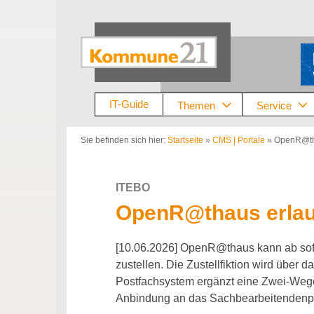
Zum
Inhalt
springen
IT-Guide
Themen
Service
Sie befinden sich hier:
Startseite
»
CMS | Portale
»
OpenR@thau
ITEBO
OpenR@thaus erlaub
[10.06.2026] OpenR@thaus kann ab sofo
zustellen. Die Zustellfiktion wird über
Postfachsystem ergänzt eine Zwei-Weg
Anbindung an das Sachbearbeitendenpo