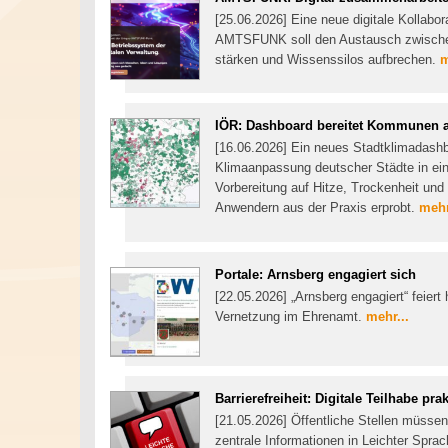
[25.06.2026] Eine neue digitale Kollabor
AMTSFUNK soll den Austausch zwischen
stärken und Wissenssilos aufbrechen.
m
IÖR: Dashboard bereitet Kommunen a
[16.06.2026] Ein neues Stadtklimadashbo
Klimaanpassung deutscher Städte in e
Vorbereitung auf Hitze, Trockenheit un
Anwendern aus der Praxis erprobt.
mehr
Portale: Arnsberg engagiert sich
[22.05.2026] „Arnsberg engagiert“ feiert 
Vernetzung im Ehrenamt.
mehr...
Barrierefreiheit: Digitale Teilhabe pr
[21.05.2026] Öffentliche Stellen müssen 
zentrale Informationen in Leichter Spra