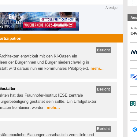
Anzeige
Aus
Ausg
E-Pa
artizipation
Bericht
Architekten entwickelt mit den KI-Oasen ein
een der Bürgerinnen und Bürger niederschwellig in
hstätt wird daraus nun ein kommunales Pilotprojekt.
mehr...
Gestalter
Bericht
ekten hat das Fraunhofer-Institut IESE zentrale
gerbeteiligung gestaltet sein sollte. Ein Erfolgsfaktor:
ormaten kombiniert werden.
mehr...
Bericht
städtebauliche Planungen anschaulich vermitteln und