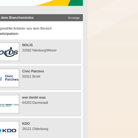
 dem Branchenindex
Anzeige
ewählte Anbieter aus dem Bereich
rtizipation:
NOLIS
31582 Nienburg/Weser
Civic Patches
50321 Brühl
wer denkt was
64293 Darmstadt
KDO
26121 Oldenburg