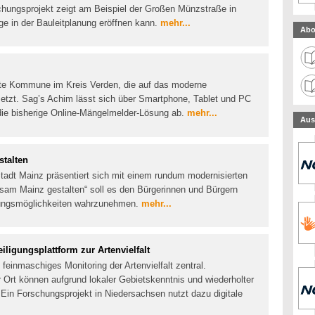
schungsprojekt zeigt am Beispiel der Großen Münzstraße in
ge in der Bauleitplanung eröffnen kann.
mehr...
Abo
rste Kommune im Kreis Verden, die auf das moderne
setzt. Sag’s Achim lässt sich über Smartphone, Tablet und PC
die bisherige Online-Mängelmelder-Lösung ab.
mehr...
Aus
stalten
Stadt Mainz präsentiert sich mit einem rundum modernisierten
nsam Mainz gestalten“ soll es den Bürgerinnen und Bürgern
kungsmöglichkeiten wahrzunehmen.
mehr...
iligungsplattform zur Artenvielfalt
 feinmaschiges Monitoring der Artenvielfalt zentral.
r Ort können aufgrund lokaler Gebietskenntnis und wiederholter
 Ein Forschungsprojekt in Niedersachsen nutzt dazu digitale