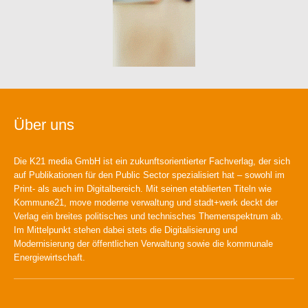
Über uns
Die K21 media GmbH ist ein zukunftsorientierter Fachverlag, der sich
auf Publikationen für den Public Sector spezialisiert hat – sowohl im
Print- als auch im Digitalbereich. Mit seinen etablierten Titeln wie
Kommune21, move moderne verwaltung und stadt+werk deckt der
Verlag ein breites politisches und technisches Themenspektrum ab.
Im Mittelpunkt stehen dabei stets die Digitalisierung und
Modernisierung der öffentlichen Verwaltung sowie die kommunale
Energiewirtschaft.