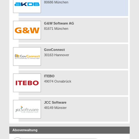
80686 München
G&W Software AG
81671 München
GovConnect
30163 Hannover
ITEBO
49074 Osnabrück
JCC Software
48149 Münster
Aboverwaltung