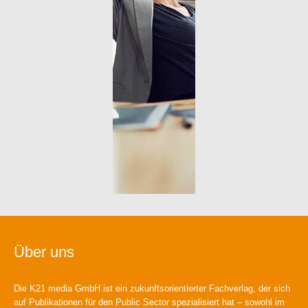
Über uns
Die K21 media GmbH ist ein zukunftsorientierter Fachverlag, der sich
auf Publikationen für den Public Sector spezialisiert hat – sowohl im