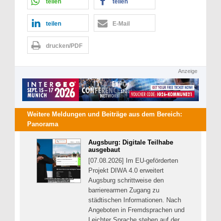
teilen
teilen
teilen
E-Mail
drucken/PDF
Anzeige
Weitere Meldungen und Beiträge aus dem Bereich:
Panorama
Augsburg: Digitale Teilhabe
ausgebaut
[07.08.2026] Im EU-geförderten
Projekt DIWA 4.0 erweitert
Augsburg schrittweise den
barrierearmen Zugang zu
städtischen Informationen. Nach
Angeboten in Fremdsprachen und
Leichter Sprache stehen auf der