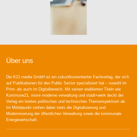
Über uns
Die K21 media GmbH ist ein zukunftsorientierter Fachverlag, der sich
auf Publikationen für den Public Sector spezialisiert hat – sowohl im
Print- als auch im Digitalbereich. Mit seinen etablierten Titeln wie
Kommune21, move moderne verwaltung und stadt+werk deckt der
Verlag ein breites politisches und technisches Themenspektrum ab.
Im Mittelpunkt stehen dabei stets die Digitalisierung und
Modernisierung der öffentlichen Verwaltung sowie die kommunale
Energiewirtschaft.