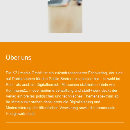
Über uns
Die K21 media GmbH ist ein zukunftsorientierter Fachverlag, der sich
auf Publikationen für den Public Sector spezialisiert hat – sowohl im
Print- als auch im Digitalbereich. Mit seinen etablierten Titeln wie
Kommune21, move moderne verwaltung und stadt+werk deckt der
Verlag ein breites politisches und technisches Themenspektrum ab.
Im Mittelpunkt stehen dabei stets die Digitalisierung und
Modernisierung der öffentlichen Verwaltung sowie die kommunale
Energiewirtschaft.