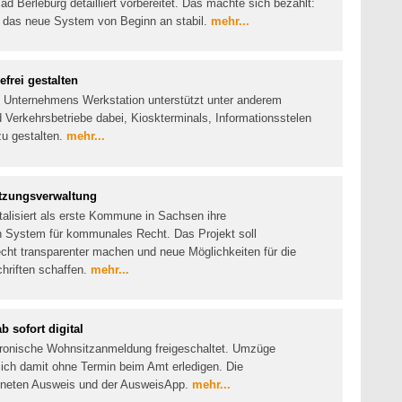
d Berleburg detailliert vorbereitet. Das machte sich bezahlt:
ef das neue System von Beginn an stabil.
mehr...
efrei gestalten
es Unternehmens Werkstation unterstützt unter anderem
 Verkehrsbetriebe dabei, Kioskterminals, Informationsstelen
zu gestalten.
mehr...
atzungsverwaltung
alisiert als erste Kommune in Sachsen ihre
n System für kommunales Recht. Das Projekt soll
echt transparenter machen und neue Möglichkeiten für die
chriften schaffen.
mehr...
sofort digital
ktronische Wohnsitzanmeldung freigeschaltet. Umzüge
sich damit ohne Termin beim Amt erledigen. Die
eigneten Ausweis und der AusweisApp.
mehr...