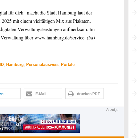
al für dich“ macht die Stadt Hamburg laut der
 2025 mit einem vielfältigen Mix aus Plakaten,
 digitalen Verwaltungsleistungen aufmerksam. Im
die Verwaltung über www.hamburg.de/service.
(ba)
ID
,
Hamburg
,
Personalausweis
,
Portale
len
E-Mail
drucken/PDF
Anzeige