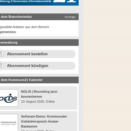
 dem Branchenindex
Anzeige
ewählte Anbieter aus dem Bereich
gerservice:
verwaltung
Abonnement bestellen
Abonnement kündigen
 dem Kommune21 Kalender
NOLIS | Recruiting jetzt
kennenlernen
13. August 2026, Online
Software-Demo: Kommunaler
Gebärdensprach-Avatar-
Baukasten