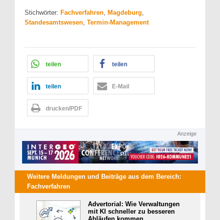
Stichwörter:
Fachverfahren
,
Magdeburg
,
Standesamtswesen
,
Termin-Management
teilen
teilen
teilen
E-Mail
drucken/PDF
Anzeige
Weitere Meldungen und Beiträge aus dem Bereich:
Fachverfahren
Advertorial: Wie Verwaltungen
mit KI schneller zu besseren
Abläufen kommen