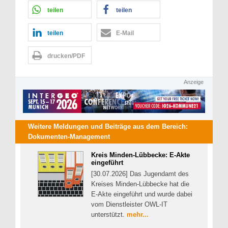
teilen
teilen
teilen
E-Mail
drucken/PDF
Anzeige
Weitere Meldungen und Beiträge aus dem Bereich:
Dokumenten-Management
Kreis Minden-Lübbecke: E-Akte
eingeführt
[30.07.2026] Das Jugendamt des
Kreises Minden-Lübbecke hat die
E-Akte eingeführt und wurde dabei
vom Dienstleister OWL-IT
unterstützt.
mehr...