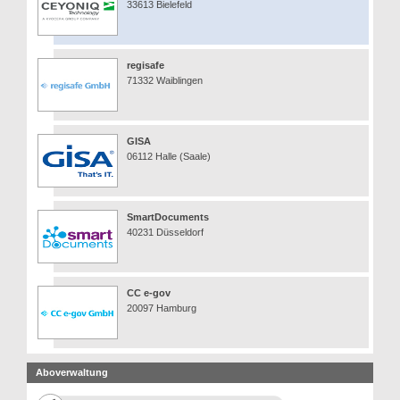
33613 Bielefeld
regisafe
71332 Waiblingen
GISA
06112 Halle (Saale)
SmartDocuments
40231 Düsseldorf
CC e-gov
20097 Hamburg
Aboverwaltung