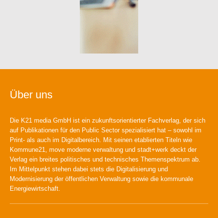
Über uns
Die K21 media GmbH ist ein zukunftsorientierter Fachverlag, der sich
auf Publikationen für den Public Sector spezialisiert hat – sowohl im
Print- als auch im Digitalbereich. Mit seinen etablierten Titeln wie
Kommune21, move moderne verwaltung und stadt+werk deckt der
Verlag ein breites politisches und technisches Themenspektrum ab.
Im Mittelpunkt stehen dabei stets die Digitalisierung und
Modernisierung der öffentlichen Verwaltung sowie die kommunale
Energiewirtschaft.