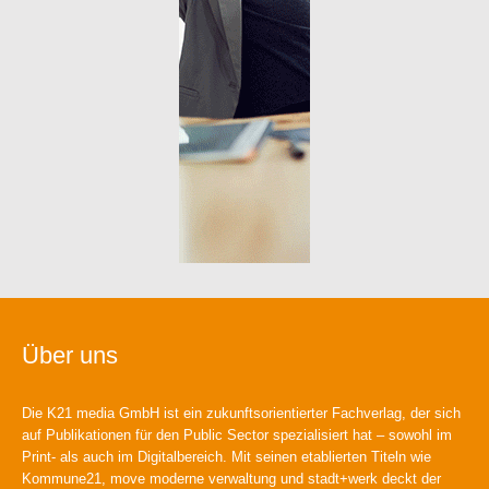
Über uns
Die K21 media GmbH ist ein zukunftsorientierter Fachverlag, der sich
auf Publikationen für den Public Sector spezialisiert hat – sowohl im
Print- als auch im Digitalbereich. Mit seinen etablierten Titeln wie
Kommune21, move moderne verwaltung und stadt+werk deckt der