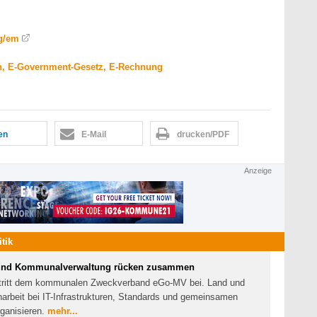
ng/em
, E-Government-Gesetz, E-Rechnung
len
E-Mail
drucken/PDF
Anzeige
itik
und Kommunalverwaltung rücken zusammen
tritt dem kommunalen Zweckverband eGo-MV bei. Land und
beit bei IT-Infrastrukturen, Standards und gemeinsamen
rganisieren.
mehr...