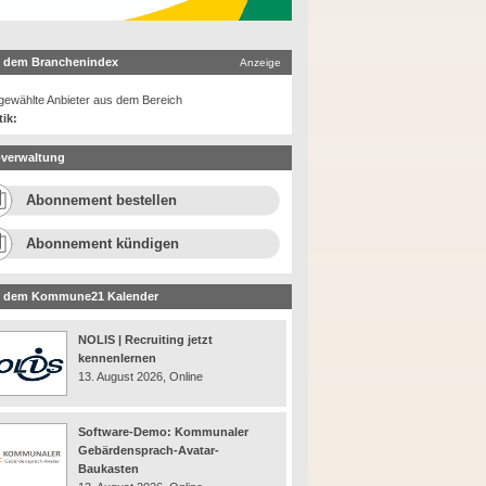
 dem Branchenindex
Anzeige
ewählte Anbieter aus dem Bereich
tik:
verwaltung
Abonnement bestellen
Abonnement kündigen
 dem Kommune21 Kalender
NOLIS | Recruiting jetzt
kennenlernen
13. August 2026, Online
Software-Demo: Kommunaler
Gebärdensprach-Avatar-
Baukasten