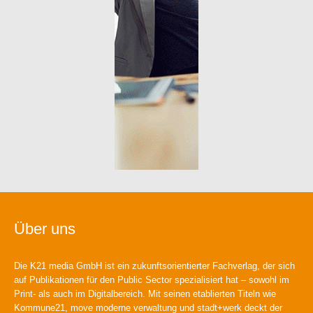
Über uns
Die K21 media GmbH ist ein zukunftsorientierter Fachverlag, der sich
auf Publikationen für den Public Sector spezialisiert hat – sowohl im
Print- als auch im Digitalbereich. Mit seinen etablierten Titeln wie
Kommune21, move moderne verwaltung und stadt+werk deckt der