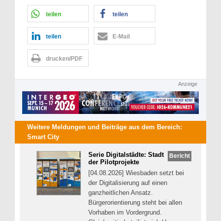
teilen
teilen
teilen
E-Mail
drucken/PDF
Anzeige
Weitere Meldungen und Beiträge aus dem Bereich:
Smart City
Serie Digitalstädte: Stadt
Bericht
der Pilotprojekte
[04.08.2026] Wiesbaden setzt bei
der Digitalisierung auf einen
ganzheitlichen Ansatz.
Bürgerorientierung steht bei allen
Vorhaben im Vordergrund.