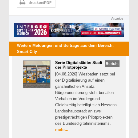
drucken/PDF
Anzeige
Weitere Meldungen und Beiträge aus dem Bereich:
Smart City
Serie Digitalstädte: Stadt
Bericht
der Pilotprojekte
[04.08.2026] Wiesbaden setzt bei
der Digitalisierung auf einen
ganzheitlichen Ansatz.
Bürgerorientierung steht bei allen
Vorhaben im Vordergrund.
Gleichzeitig beteiligt sich Hessens
Landeshauptstadt an zwei
prestigeträchtigen Pilotprojekten
des Bundesdigitalministeriums.
mehr...