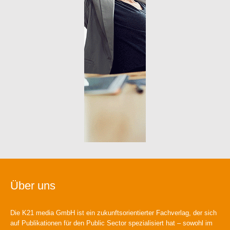
Über uns
Die K21 media GmbH ist ein zukunftsorientierter Fachverlag, der sich
auf Publikationen für den Public Sector spezialisiert hat – sowohl im