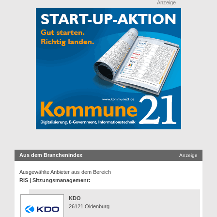
Anzeige
Aus dem Branchenindex
Anzeige
Ausgewählte Anbieter aus dem Bereich
RIS | Sitzungsmanagement:
KDO
26121 Oldenburg