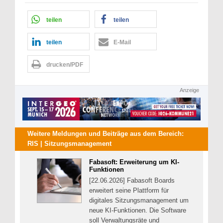
teilen
teilen
teilen
E-Mail
drucken/PDF
Anzeige
Weitere Meldungen und Beiträge aus dem Bereich:
RIS | Sitzungsmanagement
Fabasoft: Erweiterung um KI-
Funktionen
[22.06.2026] Fabasoft Boards
erweitert seine Plattform für
digitales Sitzungsmanagement um
neue KI-Funktionen. Die Software
soll Verwaltungsräte und