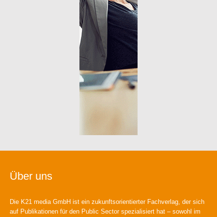
Über uns
Die K21 media GmbH ist ein zukunftsorientierter Fachverlag, der sich
auf Publikationen für den Public Sector spezialisiert hat – sowohl im