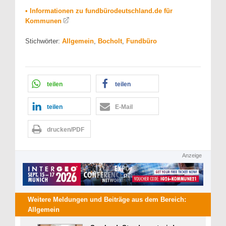
• Informationen zu fundbürodeutschland.de für
Kommunen
Stichwörter:
Allgemein
,
Bocholt
,
Fundbüro
teilen
teilen
teilen
E-Mail
drucken/PDF
Anzeige
Weitere Meldungen und Beiträge aus dem Bereich:
Allgemein