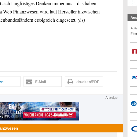
lt sich langfristiges Denken immer aus – das haben
ata Web Finanzwesen wird laut Hersteller inzwischen
Aus
enbundesländern erfolgreich eingesetzt.
(bs)
Ausg
Fin
len
E-Mail
drucken/PDF
Anzeige
nanzwesen