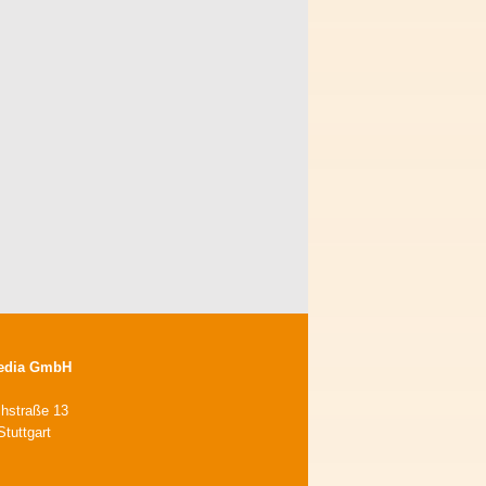
edia GmbH
chstraße 13
tuttgart