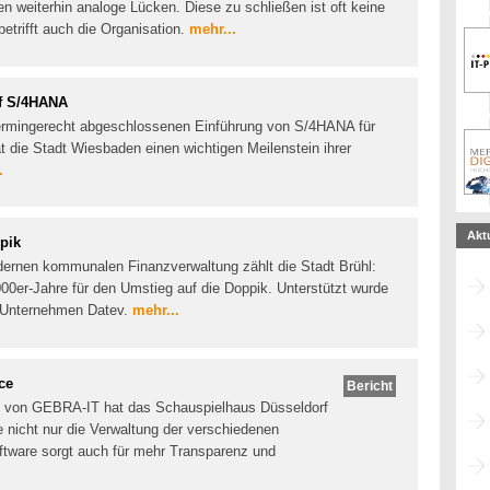
 weiterhin analoge Lücken. Diese zu schließen ist oft keine
etrifft auch die Organisation.
mehr...
uf S/4HANA
 termingerecht abgeschlossenen Einführung von S/4HANA für
 die Stadt Wiesbaden einen wichtigen Meilenstein ihrer
.
Akt
pik
odernen kommunalen Finanzverwaltung zählt die Stadt Brühl:
000er-Jahre für den Umstieg auf die Doppik. Unterstützt wurde
m Unternehmen Datev.
mehr...
ce
Bericht
g von GEBRA-IT hat das Schauspielhaus Düsseldorf
e nicht nur die Verwaltung der verschiedenen
ftware sorgt auch für mehr Transparenz und