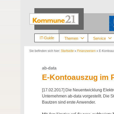
Zum
Inhalt
springen
IT-Guide
Themen
Service
Sie befinden sich hier:
Startseite
»
Finanzwesen
»
E-Kontoaus
ab-data
E-Kontoauszug im P
[17.02.2017] Die Neuentwicklung Elektr
Unternehmen ab-data vorgestellt. Die S
Bautzen sind erste Anwender.
Mit dem Umstieg auf die neue, webbasierte