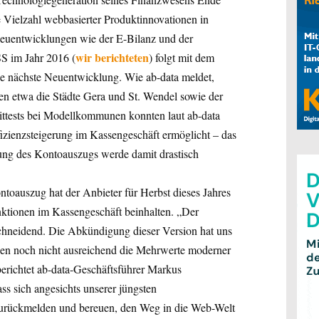
 Vielzahl webbasierter Produktinnovationen in
Neuentwicklungen wie der E-Bilanz und der
wir berichteten
 im Jahr 2016 (
) folgt mit dem
 nächste Neuentwicklung. Wie ab-data meldet,
llen etwa die Städte Gera und St. Wendel sowie der
ittests bei Modellkommunen konnten laut ab-data
fizienzsteigerung im Kassengeschäft ermöglicht – das
ung des Kontoauszugs werde damit drastisch
toauszug hat der Anbieter für Herbst dieses Jahres
ktionen im Kassengeschäft beinhalten. „Der
schneidend. Die Abkündigung dieser Version hat uns
esen noch nicht ausreichend die Mehrwerte moderner
erichtet ab-data-Geschäftsführer Markus
ss sich angesichts unserer jüngsten
urückmelden und bereuen, den Weg in die Web-Welt