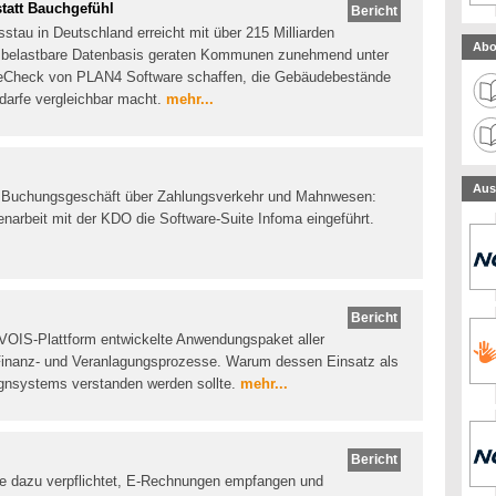
tatt Bauchgefühl
Bericht
stau in Deutschland erreicht mit über 215 Milliarden
Abo
e belastbare Datenbasis geraten Kommunen zunehmend unter
deCheck von PLAN4 Software schaffen, die Gebäudebestände
edarfe vergleichbar macht.
mehr...
Aus
d Buchungsgeschäft über Zahlungsverkehr und Mahnwesen:
arbeit mit der KDO die Software-Suite Infoma eingeführt.
Bericht
 VOIS-Plattform entwickelte Anwendungspaket aller
Finanz- und Veranlagungsprozesse. Warum dessen Einsatz als
signsystems verstanden werden sollte.
mehr...
Bericht
le dazu verpflichtet, E-Rechnungen empfangen und