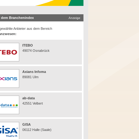
 dem Branchenindex
Anzeige
ewählte Anbieter aus dem Bereich
anzwesen:
ITEBO
49074 Osnabrück
Axians Infoma
89081 Ulm
ab-data
42551 Velbert
GISA
06112 Halle (Saale)