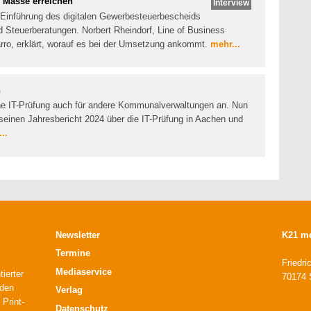
e Masse erreichen
Interview
 Einführung des digitalen Gewerbesteuerbescheids
Steuerberatungen. Norbert Rheindorf, Line of Business
rro, erklärt, worauf es bei der Umsetzung ankommt.
mehr...
n
ine IT-Prüfung auch für andere Kommunalverwaltungen an. Nun
einen Jahresbericht 2024 über die IT-Prüfung in Aachen und
..
Newsletter
K21 m
Termine
Friedri
Mediaservice
ierter
70174 S
 den
Verlag
 Print-
Datenschutz