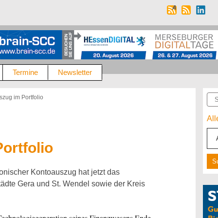
Termine
Newsletter
Suc
zug im Portfolio
Al
ortfolio
onischer Kontoauszug hat jetzt das
tädte Gera und St. Wendel sowie der Kreis
 Technologiegeneration seines Finanzwesens Ende