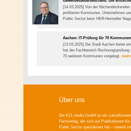
Gewerbesteuerbescheid: Die kritisch
[14.03.2025] Von der flächendeckenden
profitieren Kommunen, Unternehmen und 
Public Sector beim HKR-Hersteller Naga
Aachen: IT-Prüfung für 70 Kommune
[13.03.2025] Die Stadt Aachen bietet e
hat der Fachbereich Rechnungsprüfung s
70 weiteren Kommunen vorgelegt.
mehr.
Über uns
Die K21 media GmbH ist ein zukunftsorient
Fachverlag, der sich auf Publikationen für
Public Sector spezialisiert hat – sowohl im