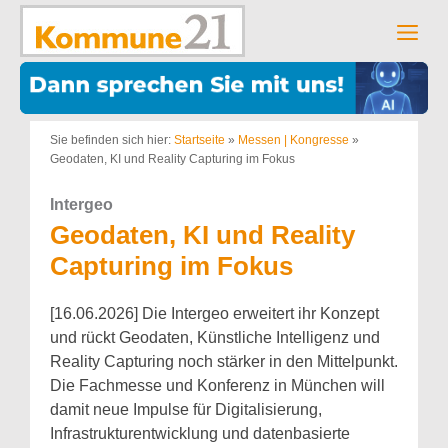
Zum
Inhalt
Men
springen
Sie befinden sich hier:
Startseite
»
Messen | Kongresse
»
Geodaten, KI und Reality Capturing im Fokus
Intergeo
Geodaten, KI und Reality
Capturing im Fokus
[16.06.2026] Die Intergeo erweitert ihr Konzept
und rückt Geodaten, Künstliche Intelligenz und
Reality Capturing noch stärker in den Mittelpunkt.
Die Fachmesse und Konferenz in München will
damit neue Impulse für Digitalisierung,
Infrastrukturentwicklung und datenbasierte