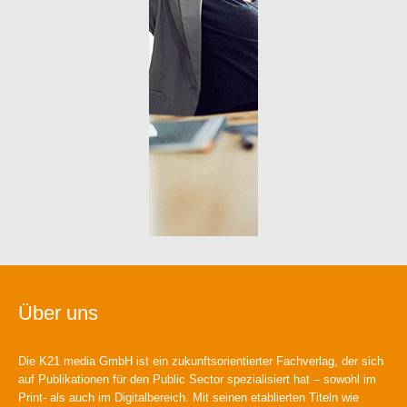
Über uns
Die K21 media GmbH ist ein zukunftsorientierter Fachverlag, der sich
auf Publikationen für den Public Sector spezialisiert hat – sowohl im
Print- als auch im Digitalbereich. Mit seinen etablierten Titeln wie