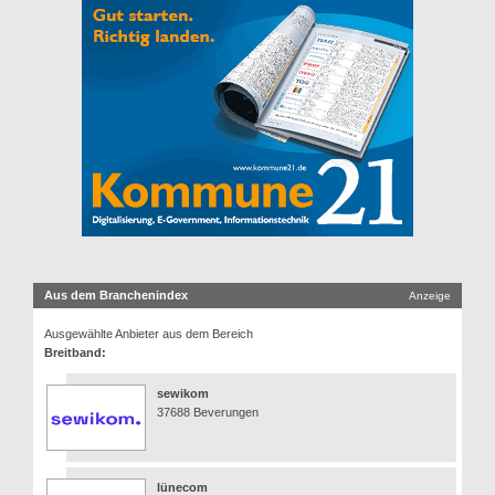
Aus dem Branchenindex
Anzeige
Ausgewählte Anbieter aus dem Bereich
Breitband:
sewikom
37688 Beverungen
lünecom