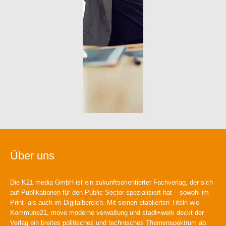
Über uns
Die K21 media GmbH ist ein zukunftsorientierter Fachverlag, der sich
auf Publikationen für den Public Sector spezialisiert hat – sowohl im
Print- als auch im Digitalbereich. Mit seinen etablierten Titeln wie
Kommune21, move moderne verwaltung und stadt+werk deckt der
Verlag ein breites politisches und technisches Themenspektrum ab.