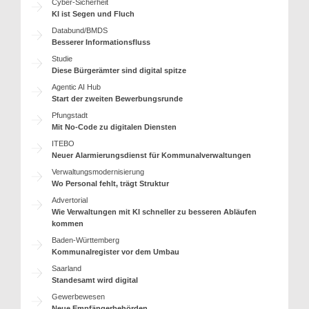
Cyber-Sicherheit
KI ist Segen und Fluch
Databund/BMDS
Besserer Informationsfluss
Studie
Diese Bürgerämter sind digital spitze
Agentic AI Hub
Start der zweiten Bewerbungsrunde
Pfungstadt
Mit No-Code zu digitalen Diensten
ITEBO
Neuer Alarmierungsdienst für Kommunalverwaltungen
Verwaltungsmodernisierung
Wo Personal fehlt, trägt Struktur
Advertorial
Wie Verwaltungen mit KI schneller zu besseren Abläufen
kommen
Baden-Württemberg
Kommunalregister vor dem Umbau
Saarland
Standesamt wird digital
Gewerbewesen
Neue Empfängerbehörden