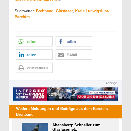
Stichwörter:
Breitband
,
Glasfaser
,
Kreis Ludwigslust-
Parchim
teilen
teilen
teilen
E-Mail
drucken/PDF
Anzeige
Weitere Meldungen und Beiträge aus dem Bereich:
Breitband
Abensberg: Schneller zum
Glasfasernetz