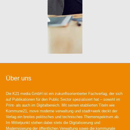
Über uns
Die K21 media GmbH ist ein zukunftsorientierter Fachverlag, der sich
auf Publikationen für den Public Sector spezialisiert hat – sowohl im
Print- als auch im Digitalbereich. Mit seinen etablierten Titeln wie
Kommune21, move moderne verwaltung und stadt+werk deckt der
Verlag ein breites politisches und technisches Themenspektrum ab.
Im Mittelpunkt stehen dabei stets die Digitalisierung und
Modernisierung der öffentlichen Verwaltung sowie die kommunale