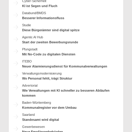
Cyber-Sicherheit
KI ist Segen und Fluch
Databund/BMDS
Besserer Informationsfluss
Studie
Diese Bürgerämter sind digital spitze
Agentic AI Hub
Start der zweiten Bewerbungsrunde
Pfungstadt
Mit No-Code zu digitalen Diensten
ITEBO
Neuer Alarmierungsdienst für Kommunalverwaltungen
Verwaltungsmodernisierung
Wo Personal fehlt, trägt Struktur
Advertorial
Wie Verwaltungen mit KI schneller zu besseren Abläufen
kommen
Baden-Württemberg
Kommunalregister vor dem Umbau
Saarland
Standesamt wird digital
Gewerbewesen
Neue Empfängerbehörden