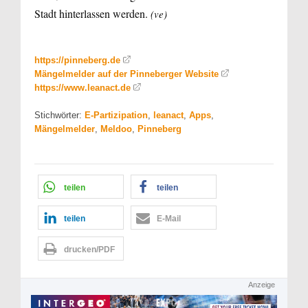
Stadt hinterlassen werden.
(ve)
https://pinneberg.de
Mängelmelder auf der Pinneberger Website
https://www.leanact.de
Stichwörter:
E-Partizipation
,
leanact
,
Apps
,
Mängelmelder
,
Meldoo
,
Pinneberg
teilen
teilen
teilen
E-Mail
drucken/PDF
Anzeige