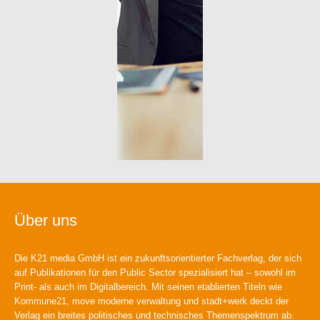
Über uns
Die K21 media GmbH ist ein zukunftsorientierter Fachverlag, der sich
auf Publikationen für den Public Sector spezialisiert hat – sowohl im
Print- als auch im Digitalbereich. Mit seinen etablierten Titeln wie
Kommune21, move moderne verwaltung und stadt+werk deckt der
Verlag ein breites politisches und technisches Themenspektrum ab.