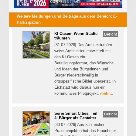
Weitere Meldungen und Beiträge aus dem Bereich:
E-
Partizipation
KI-Oasen: Wenn Städte
Bericht
träumen
[31.07.2026] Das Architekturbüro
weiss Architekten entwickelt mit
den KI-Oasen ein
Beteiligungsformat, das Wünsche
und Ideen der Bürgerinnen und
Bürger niederschwellig in
ortsspezifische Bilder übersetzt. In
Eichstätt wird daraus nun ein
kommunales Pilotprojekt.
mehr...
Serie Smart Cities, Teil
Bericht
4: Bürger als Gestalter
[30.07.2026] Aus zahlreichen
Praxisprojekten hat das Fraunhofer-