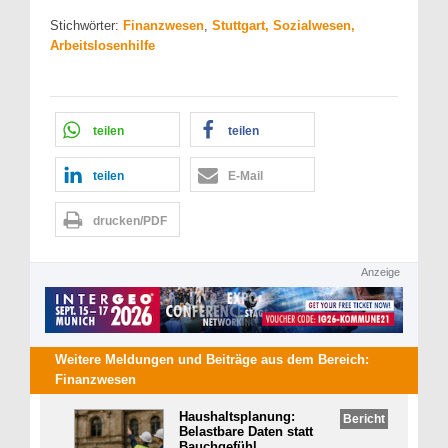
Stichwörter:
Finanzwesen
,
Stuttgart, Sozialwesen,
Arbeitslosenhilfe
teilen
teilen
teilen
E-Mail
drucken/PDF
Anzeige
Weitere Meldungen und Beiträge aus dem Bereich:
Finanzwesen
Haushaltsplanung:
Bericht
Belastbare Daten statt
Bauchgefühl