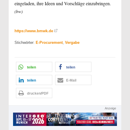
eingeladen, ihre Ideen und Vorschläge einzubringen.
(bw)
https://www.bmwk.de
Stichwörter:
E-Procurement
,
Vergabe
teilen
teilen
teilen
E-Mail
drucken/PDF
Anzeige