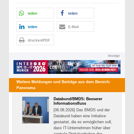
teilen
teilen
teilen
E-Mail
drucken/PDF
Anzeige
Weitere Meldungen und Beiträge aus dem Bereich:
Panorama
Databund/BMDS: Besserer
Informationsfluss
[06.08.2026] Das BMDS und der
Databund haben eine Initiative
gestartet, die es ermöglichen soll,
dass IT-Unternehmen früher über
zentrale Digitalvorhaben des