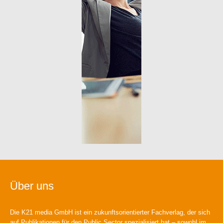
Über uns
Die K21 media GmbH ist ein zukunftsorientierter Fachverlag, der sich
auf Publikationen für den Public Sector spezialisiert hat – sowohl im