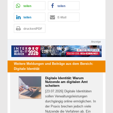
teilen
teilen
teilen
E-Mail
drucken/PDF
Anzeige
Weitere Meldungen und Beiträge aus dem Bereich:
Digitale Identität
Digitale Identität: Warum
Nutzende am digitalen Amt
scheitern
[23.07.2026] Digitale Identitäten
sollen Verwaltungsleistungen
durchgängig online ermöglichen. In
der Praxis brechen jedoch viele
Nutzende die Verfahren ab. Ein