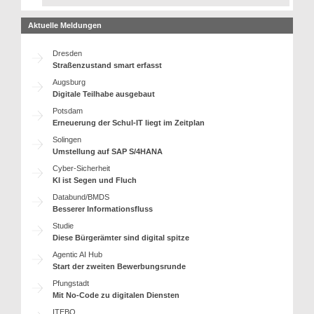
Aktuelle Meldungen
Dresden
Straßenzustand smart erfasst
Augsburg
Digitale Teilhabe ausgebaut
Potsdam
Erneuerung der Schul-IT liegt im Zeitplan
Solingen
Umstellung auf SAP S/4HANA
Cyber-Sicherheit
KI ist Segen und Fluch
Databund/BMDS
Besserer Informationsfluss
Studie
Diese Bürgerämter sind digital spitze
Agentic AI Hub
Start der zweiten Bewerbungsrunde
Pfungstadt
Mit No-Code zu digitalen Diensten
ITEBO