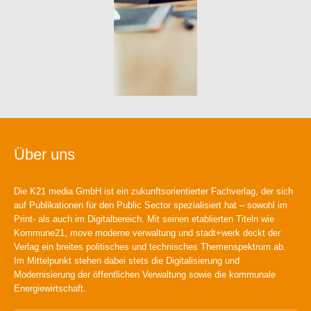
Über uns
Die K21 media GmbH ist ein zukunftsorientierter Fachverlag, der sich
auf Publikationen für den Public Sector spezialisiert hat – sowohl im
Print- als auch im Digitalbereich. Mit seinen etablierten Titeln wie
Kommune21, move moderne verwaltung und stadt+werk deckt der
Verlag ein breites politisches und technisches Themenspektrum ab.
Im Mittelpunkt stehen dabei stets die Digitalisierung und
Modernisierung der öffentlichen Verwaltung sowie die kommunale
Energiewirtschaft.