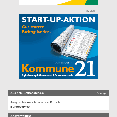
Anzeige
Aus dem Branchenindex
Anzeige
Ausgewählte Anbieter aus dem Bereich
Bürgerservice:
Aboverwaltung