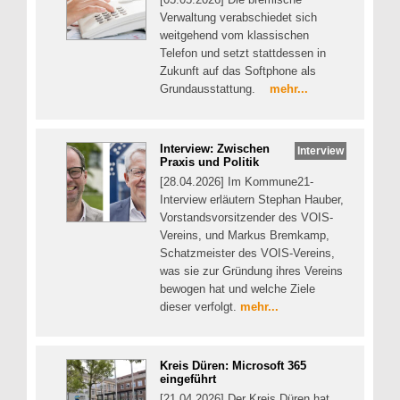
Verwaltung verabschiedet sich
weitgehend vom klassischen
Telefon und setzt stattdessen in
Zukunft auf das Softphone als
Grundausstattung.
mehr...
Interview: Zwischen
Interview
Praxis und Politik
[28.04.2026] Im Kommune21-
Interview erläutern Stephan Hauber,
Vorstandsvorsitzender des VOIS-
Vereins, und Markus Bremkamp,
Schatzmeister des VOIS-Vereins,
was sie zur Gründung ihres Vereins
bewogen hat und welche Ziele
dieser verfolgt.
mehr...
Kreis Düren: Microsoft 365
eingeführt
[21.04.2026] Der Kreis Düren hat