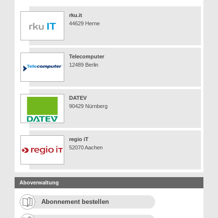
rku.it
44629 Herne
Telecomputer
12489 Berlin
DATEV
90429 Nürnberg
regio iT
52070 Aachen
Aboverwaltung
Abonnement bestellen