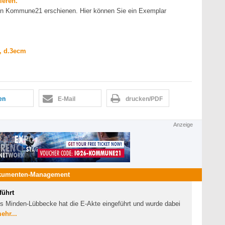
ieren.
von Kommune21 erschienen. Hier können Sie ein Exemplar
, d.3ecm
len
E-Mail
drucken/PDF
Anzeige
kumenten-Management
führt
s Minden-Lübbecke hat die E-Akte eingeführt und wurde dabei
ehr...