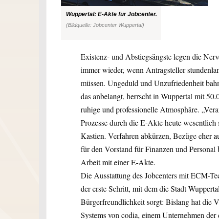
Wuppertal: E-Akte für Jobcenter.
(Bildquelle: Jobcenter Wuppertal)
Existenz- und Abstiegsängste legen die Nerv
immer wieder, wenn Antragsteller stundenla
müssen. Ungeduld und Unzufriedenheit bahn
das anbelangt, herrscht in Wuppertal mit 50
ruhige und professionelle Atmosphäre. „Verant
Prozesse durch die E-Akte heute wesentlich s
Kastien. Verfahren abkürzen, Bezüge eher au
für den Vorstand für Finanzen und Personal b
Arbeit mit einer E-Akte.
Die Ausstattung des Jobcenters mit ECM-Tec
der erste Schritt, mit dem die Stadt Wuppert
Bürgerfreundlichkeit sorgt: Bislang hat die
Systems von codia, einem Unternehmen der d.