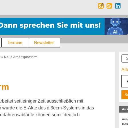
Termine
Newsletter
Suc
t
»
Neue Arbeitsplattform
Al
orm
eitet seit einiger Zeit ausschließlich mit
r wurde die E-Akte des d.3ecm-Systems in das
Aus
Verfahrensabläufe können somit deutlich
Ausg
Dok