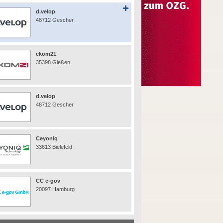
d.velop
48712 Gescher
ekom21
35398 Gießen
d.velop
48712 Gescher
Ceyoniq
33613 Bielefeld
CC e-gov
20097 Hamburg