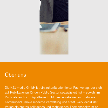
Über uns
Die K21 media GmbH ist ein zukunftsorientierter Fachverlag, der sich
auf Publikationen für den Public Sector spezialisiert hat – sowohl im
Print- als auch im Digitalbereich. Mit seinen etablierten Titeln wie
Kommune21, move moderne verwaltung und stadt+werk deckt der
Verlag ein breites politisches und technisches Themenspektrum ab.