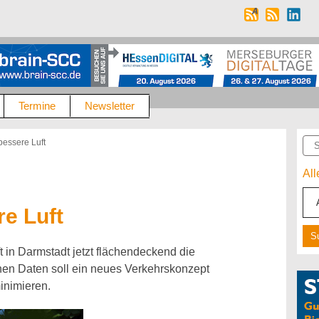
Termine
Newsletter
Suc
bessere Luft
Al
e Luft
 in Darmstadt jetzt flächendeckend die
benen Daten soll ein neues Verkehrskonzept
inimieren.