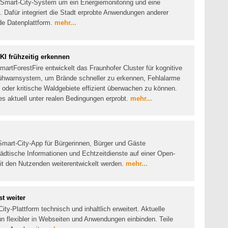
n Smart-City-System um ein Energiemonitoring und eine
 Dafür integriert die Stadt erprobte Anwendungen anderer
e Datenplattform.
mehr...
KI frühzeitig erkennen
rtForestFire entwickelt das Fraunhofer Cluster für kognitive
rühwarnsystem, um Brände schneller zu erkennen, Fehlalarme
 oder kritische Waldgebiete effizient überwachen zu können.
es aktuell unter realen Bedingungen erprobt.
mehr...
Smart-City-App für Bürgerinnen, Bürger und Gäste
tädtische Informationen und Echtzeitdienste auf einer Open-
it den Nutzenden weiterentwickelt werden.
mehr...
t weiter
ty-Plattform technisch und inhaltlich erweitert. Aktuelle
n flexibler in Webseiten und Anwendungen einbinden. Teile