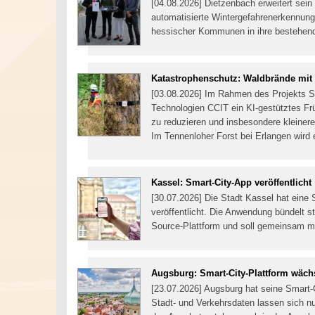
[04.08.2026] Dietzenbach erweitert sei
automatisierte Wintergefahrenerkennung.
hessischer Kommunen in ihre bestehend
Katastrophenschutz: Waldbrände mit 
[03.08.2026] Im Rahmen des Projekts Sma
Technologien CCIT ein KI-gestütztes F
zu reduzieren und insbesondere kleinere
Im Tennenloher Forst bei Erlangen wird 
Kassel: Smart-City-App veröffentlicht
[30.07.2026] Die Stadt Kassel hat eine 
veröffentlicht. Die Anwendung bündelt s
Source-Plattform und soll gemeinsam m
Augsburg: Smart-City-Plattform wächs
[23.07.2026] Augsburg hat seine Smart-Ci
Stadt- und Verkehrsdaten lassen sich nu