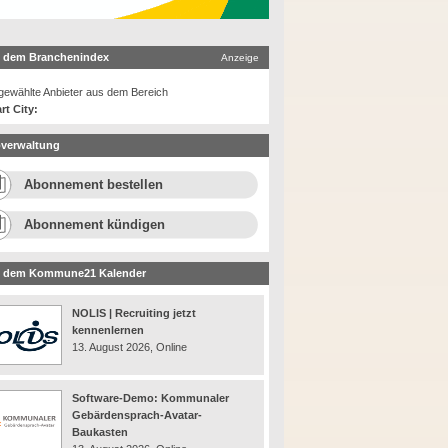
 dem Branchenindex
Anzeige
ewählte Anbieter aus dem Bereich
rt City:
verwaltung
Abonnement bestellen
Abonnement kündigen
 dem Kommune21 Kalender
NOLIS | Recruiting jetzt
kennenlernen
13. August 2026, Online
Software-Demo: Kommunaler
Gebärdensprach-Avatar-
Baukasten