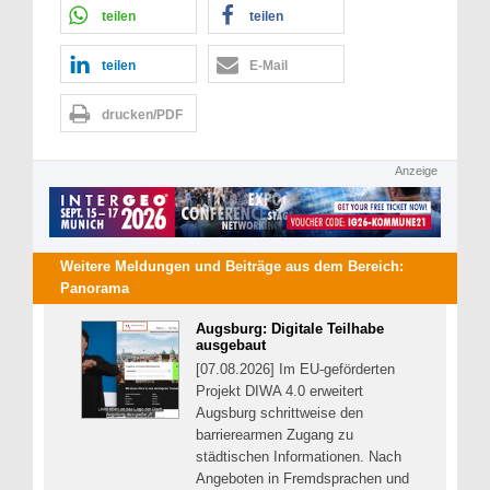
teilen
teilen
teilen
E-Mail
drucken/PDF
Anzeige
Weitere Meldungen und Beiträge aus dem Bereich:
Panorama
Augsburg: Digitale Teilhabe
ausgebaut
[07.08.2026] Im EU-geförderten
Projekt DIWA 4.0 erweitert
Augsburg schrittweise den
barrierearmen Zugang zu
städtischen Informationen. Nach
Angeboten in Fremdsprachen und