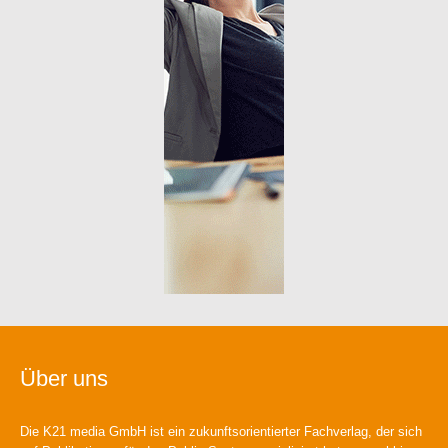
Über uns
Die K21 media GmbH ist ein zukunftsorientierter Fachverlag, der sich