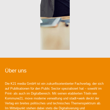
Über uns
Die K21 media GmbH ist ein zukunftsorientierter Fachverlag, der sich
auf Publikationen für den Public Sector spezialisiert hat – sowohl im
Print- als auch im Digitalbereich. Mit seinen etablierten Titeln wie
Kommune21, move moderne verwaltung und stadt+werk deckt der
Verlag ein breites politisches und technisches Themenspektrum ab.
Im Mittelpunkt stehen dabei stets die Digitalisierung und