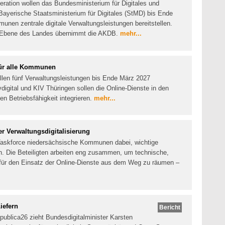
eration wollen das Bundesministerium für Digitales und
ayerische Staatsministerium für Digitales (StMD) bis Ende
unen zentrale digitale Verwaltungsleistungen bereitstellen.
f Ebene des Landes übernimmt die AKDB.
mehr...
für alle Kommunen
llen fünf Verwaltungsleistungen bis Ende März 2027
digital und KIV Thüringen sollen die Online-Dienste in den
n Betriebsfähigkeit integrieren.
mehr...
 Verwaltungsdigitalisierung
e Taskforce niedersächsische Kommunen dabei, wichtige
n. Die Beteiligten arbeiten eng zusammen, um technische,
n für den Einsatz der Online-Dienste aus dem Weg zu räumen –
iefern
Bericht
:publica26 zieht Bundesdigitalminister Karsten