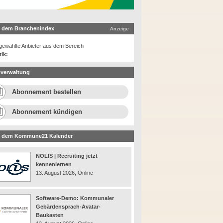
 dem Branchenindex
Anzeige
ewählte Anbieter aus dem Bereich
tik:
verwaltung
Abonnement bestellen
Abonnement kündigen
 dem Kommune21 Kalender
NOLIS | Recruiting jetzt
kennenlernen
13. August 2026, Online
Software-Demo: Kommunaler
Gebärdensprach-Avatar-
Baukasten