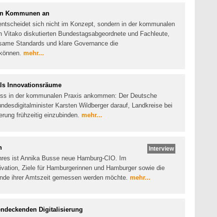
 den Kommunen an
entscheidet sich nicht im Konzept, sondern in der kommunalen
 Vitako diskutierten Bundestagsabgeordnete und Fachleute,
nsame Standards und klare Governance die
n können.
mehr...
als Innovationsräume
muss in der kommunalen Praxis ankommen: Der Deutsche
ndesdigitalminister Karsten Wildberger darauf, Landkreise bei
erung frühzeitig einzubinden.
mehr...
n
Interview
hres ist Annika Busse neue Hamburg-CIO. Im
otivation, Ziele für Hamburgerinnen und Hamburger sowie die
Ende ihrer Amtszeit gemessen werden möchte.
mehr...
ndeckenden Digitalisierung