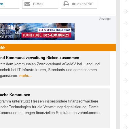
len
E-Mail
drucken/PDF
Anzeige
itik
und Kommunalverwaltung rücken zusammen
tritt dem kommunalen Zweckverband eGo-MV bei. Land und
beit bei IT-Infrastrukturen, Standards und gemeinsamen
rganisieren.
mehr...
chwache Kommunen
ogramm unterstützt Hessen insbesondere finanzschwächere
der Technologien für die Verwaltungsdigitalisierung. Damit
in Kommunen mit engen finanziellen Spielräumen vorankommen.