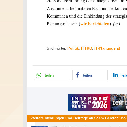
2025 die Fortführung der Strategiearbeit im 
Zusammenarbeit mit den Fachministerkonfer
Kommunen und die Einbindung der strategis
wir berichteten
Planungsrats sein (
).
(ve)
Stichwörter:
Politik
,
FITKO
,
IT-Planungsrat
teilen
teilen
tei
Weitere Meldungen und Beiträge aus dem Bereich:
Pol