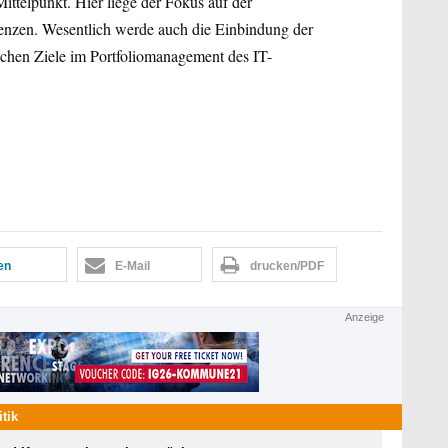
Mittelpunkt. Hier liege der Fokus auf der
enzen. Wesentlich werde auch die Einbindung der
chen Ziele im Portfoliomanagement des IT-
len
E-Mail
drucken/PDF
Anzeige
itik