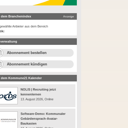
 dem Branchenindex
Anzeige
ewählte Anbieter aus dem Bereich
tik:
verwaltung
Abonnement bestellen
Abonnement kündigen
 dem Kommune21 Kalender
NOLIS | Recruiting jetzt
kennenlernen
13. August 2026, Online
Software-Demo: Kommunaler
Gebärdensprach-Avatar-
Baukasten