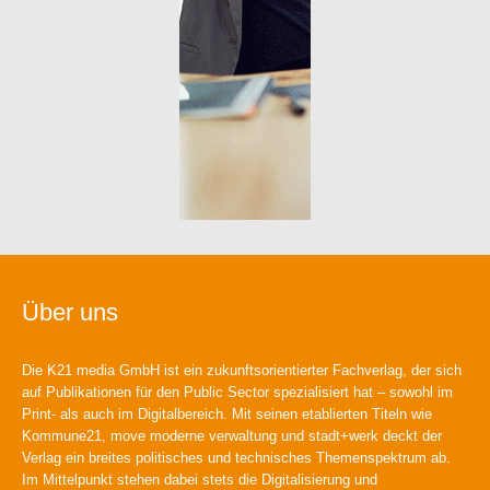
Über uns
Die K21 media GmbH ist ein zukunftsorientierter Fachverlag, der sich
auf Publikationen für den Public Sector spezialisiert hat – sowohl im
Print- als auch im Digitalbereich. Mit seinen etablierten Titeln wie
Kommune21, move moderne verwaltung und stadt+werk deckt der
Verlag ein breites politisches und technisches Themenspektrum ab.
Im Mittelpunkt stehen dabei stets die Digitalisierung und