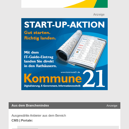
Anzeige
Aus dem Branchenindex
Anzeige
Ausgewählte Anbieter aus dem Bereich
CMS | Portale: