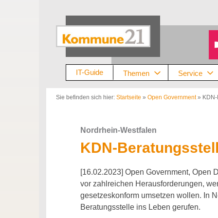
Zum
Inhalt
springen
IT-Guide
Themen
Service
Sie befinden sich hier:
Startseite
»
Open Government
»
KDN-B
Nordrhein-Westfalen
KDN-Beratungsstel
[16.02.2023] Open Government, Open Da
vor zahlreichen Herausforderungen, wen
gesetzeskonform umsetzen wollen. In N
Beratungsstelle ins Leben gerufen.