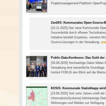
Projektmanagement-Plattform OpenProjec
ZenDIS: Kommunales Open-Source-Bo
[10.11.2025] Das neue Kommunale Open-
Souveränität durch offenen Technikein
Initiative bündelt Expertise, vernetzt A
Source-Lösungen in der Verwaltung.
meh
Public-Data-Konferenz: Das Gold der 
[30.09.2025] Hochwertige Daten bilden fü
Verwaltung eine wesentliche Grundlage. 
Institut FOKUS den Blick auf die Wertsc
KOSIS: Kommunale Statistikapp wird
[23.06.2025] Seit zehn Jahren stellt di
InformationsSysteme) kleinräumige Dat
Wohnungen und Wahlen zur Verfügung. Di