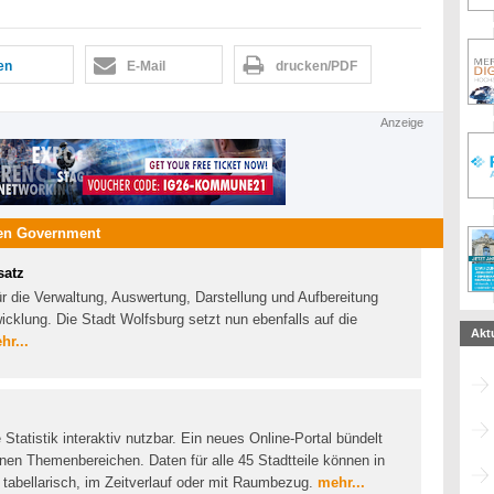
len
E-Mail
drucken/PDF
Anzeige
en Government
satz
r die Verwaltung, Auswertung, Darstellung und Aufbereitung
cklung. Die Stadt Wolfsburg setzt nun ebenfalls auf die
Akt
hr...
atistik interaktiv nutzbar. Ein neues Online-Portal bündelt
en Themenbereichen. Daten für alle 45 Stadtteile können in
abellarisch, im Zeitverlauf oder mit Raumbezug.
mehr...