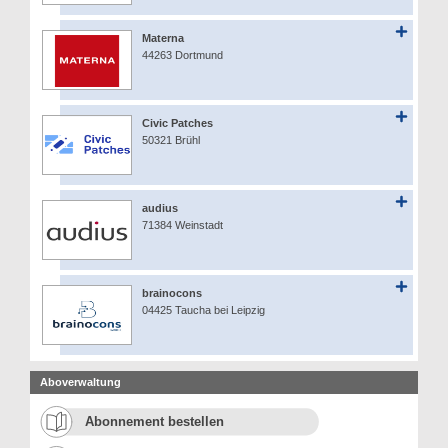
Materna
44263 Dortmund
Civic Patches
50321 Brühl
audius
71384 Weinstadt
brainocons
04425 Taucha bei Leipzig
Aboverwaltung
Abonnement bestellen