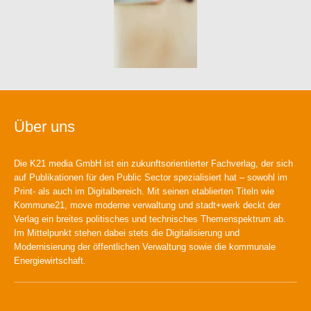
Über uns
Die K21 media GmbH ist ein zukunftsorientierter Fachverlag, der sich
auf Publikationen für den Public Sector spezialisiert hat – sowohl im
Print- als auch im Digitalbereich. Mit seinen etablierten Titeln wie
Kommune21, move moderne verwaltung und stadt+werk deckt der
Verlag ein breites politisches und technisches Themenspektrum ab.
Im Mittelpunkt stehen dabei stets die Digitalisierung und
Modernisierung der öffentlichen Verwaltung sowie die kommunale
Energiewirtschaft.