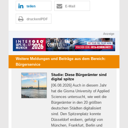
teilen
E-Mail
drucken/PDF
Anzeige
Weitere Meldungen und Beiträge aus dem Bereich:
Bürgerservice
Studie: Diese Bürgerämter sind
digital spitze
[06.08.2026] Auch in diesem Jahr
hat die Gisma University of Applied
Sciences untersucht, wie weit die
Bürgerämter in den 20 größten
deutschen Städten digitalisiert
sind. Den Spitzenplatz konnte
Düsseldorf erobern, gefolgt von
München, Frankfurt, Berlin und