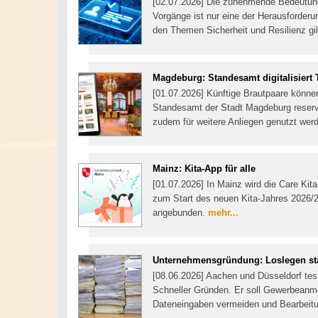
[02.07.2026] Die zunehmende Bedeutung d
Vorgänge ist nur eine der Herausforder
den Themen Sicherheit und Resilienz gi
Magdeburg: Standesamt digitalisiert
[01.07.2026] Künftige Brautpaare könne
Standesamt der Stadt Magdeburg reservi
zudem für weitere Anliegen genutzt wer
Mainz: Kita-App für alle
[01.07.2026] In Mainz wird die Care Kita
zum Start des neuen Kita-Jahres 2026/2
angebunden.
mehr...
Unternehmensgründung: Loslegen sta
[08.06.2026] Aachen und Düsseldorf tes
Schneller Gründen. Er soll Gewerbeanme
Dateneingaben vermeiden und Bearbeit