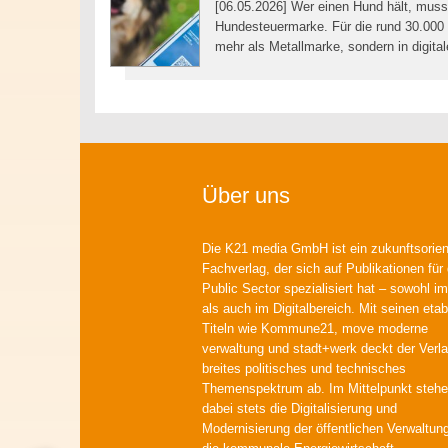
[06.05.2026] Wer einen Hund hält, muss
Hundesteuermarke. Für die rund 30.000 
mehr als Metallmarke, sondern in digita
Über uns
Die K21 media GmbH ist ein zukunftsorient
Fachverlag, der sich auf Publikationen für
Public Sector spezialisiert hat – sowohl im
als auch im Digitalbereich. Mit seinen etab
Titeln wie Kommune21, move moderne
verwaltung und stadt+werk deckt der Verla
breites politisches und technisches
Themenspektrum ab. Im Mittelpunkt steh
dabei stets die Digitalisierung und
Modernisierung der öffentlichen Verwaltun