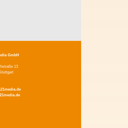
edia GmbH
chstraße 13
tuttgart
k21media.de
21media.de