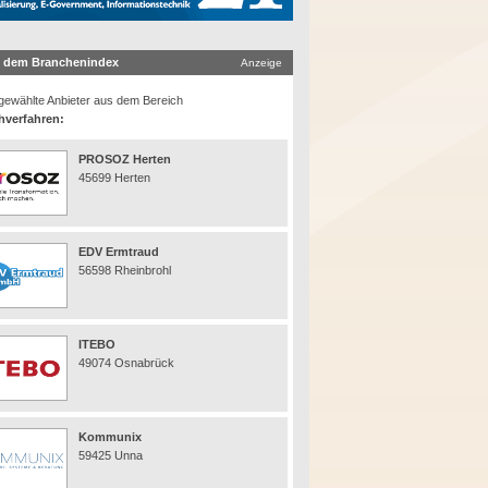
 dem Branchenindex
Anzeige
ewählte Anbieter aus dem Bereich
hverfahren:
PROSOZ Herten
45699 Herten
EDV Ermtraud
56598 Rheinbrohl
ITEBO
49074 Osnabrück
Kommunix
59425 Unna