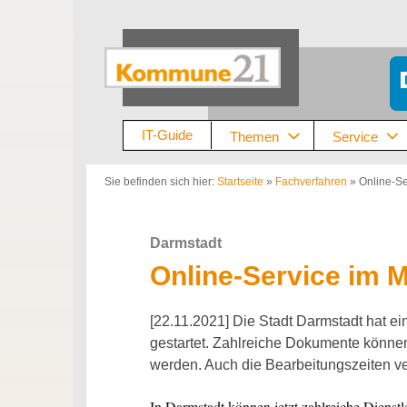
Zum
Inhalt
springen
IT-Guide
Themen
Service
Sie befinden sich hier:
Startseite
»
Fachverfahren
»
Online-S
Darmstadt
Online-Service im 
[22.11.2021] Die Stadt Darmstadt hat 
gestartet. Zahlreiche Dokumente können
werden. Auch die Bearbeitungszeiten ve
In Darmstadt können jetzt zahlreiche Diens