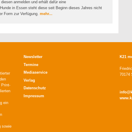
 diesen anmelden und erhält dafür eine
Hunde in Essen steht diese seit Beginn dieses Jahres nicht
ler Form zur Verfügung.
mehr...
Newsletter
K21 m
Termine
Friedri
Mediaservice
ierter
70174 S
 den
Verlag
 Print-
Datenschutz
lierten
info@
Impressum
www.k
g ein
en
g sowie