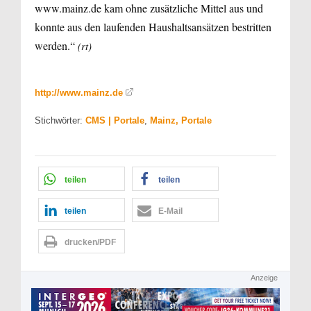
www.mainz.de kam ohne zusätzliche Mittel aus und
konnte aus den laufenden Haushaltsansätzen bestritten
werden.“
(rt)
http://www.mainz.de
Stichwörter:
CMS | Portale
,
Mainz, Portale
teilen
teilen
teilen
E-Mail
drucken/PDF
Anzeige