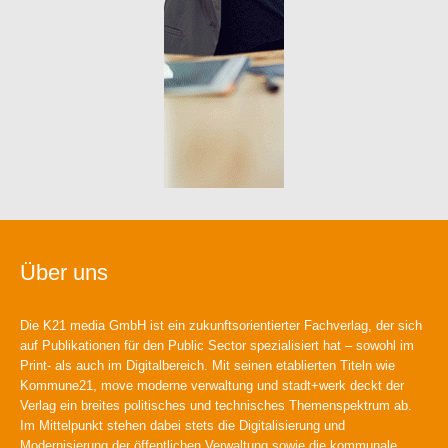
Über uns
Die K21 media GmbH ist ein zukunftsorientierter Fachverlag, der sich
auf Publikationen für den Public Sector spezialisiert hat – sowohl im
Print- als auch im Digitalbereich. Mit seinen etablierten Titeln wie
Kommune21, move moderne verwaltung und stadt+werk deckt der
Verlag ein breites politisches und technisches Themenspektrum ab.
Im Mittelpunkt stehen dabei stets die Digitalisierung und
Modernisierung der öffentlichen Verwaltung sowie die kommunale