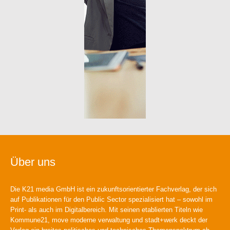
Über uns
Die K21 media GmbH ist ein zukunftsorientierter Fachverlag, der sich
auf Publikationen für den Public Sector spezialisiert hat – sowohl im
Print- als auch im Digitalbereich. Mit seinen etablierten Titeln wie
Kommune21, move moderne verwaltung und stadt+werk deckt der