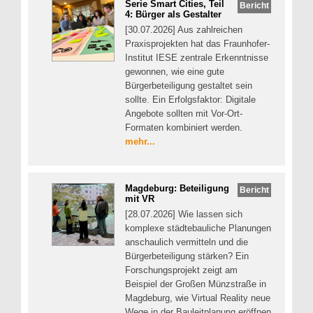
Serie Smart Cities, Teil
Bericht
4: Bürger als Gestalter
[30.07.2026] Aus zahlreichen
Praxisprojekten hat das Fraunhofer-
Institut IESE zentrale Erkenntnisse
gewonnen, wie eine gute
Bürgerbeteiligung gestaltet sein
sollte. Ein Erfolgsfaktor: Digitale
Angebote sollten mit Vor-Ort-
Formaten kombiniert werden.
mehr...
Magdeburg: Beteiligung
Bericht
mit VR
[28.07.2026] Wie lassen sich
komplexe städtebauliche Planungen
anschaulich vermitteln und die
Bürgerbeteiligung stärken? Ein
Forschungsprojekt zeigt am
Beispiel der Großen Münzstraße in
Magdeburg, wie Virtual Reality neue
Wege in der Bauleitplanung eröffnen