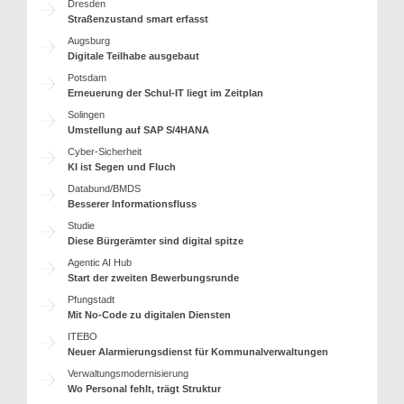
Dresden
Straßenzustand smart erfasst
Augsburg
Digitale Teilhabe ausgebaut
Potsdam
Erneuerung der Schul-IT liegt im Zeitplan
Solingen
Umstellung auf SAP S/4HANA
Cyber-Sicherheit
KI ist Segen und Fluch
Databund/BMDS
Besserer Informationsfluss
Studie
Diese Bürgerämter sind digital spitze
Agentic AI Hub
Start der zweiten Bewerbungsrunde
Pfungstadt
Mit No-Code zu digitalen Diensten
ITEBO
Neuer Alarmierungsdienst für Kommunalverwaltungen
Verwaltungsmodernisierung
Wo Personal fehlt, trägt Struktur