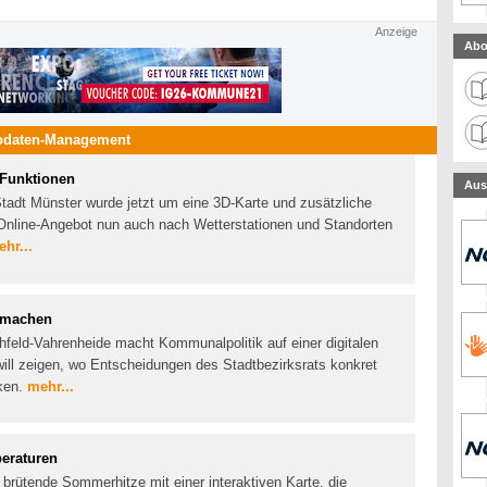
Anzeige
Abo
odaten-Management
 Funktionen
Aus
Stadt Münster wurde jetzt um eine 3D-Karte und zusätzliche
Online-Angebot nun auch nach Wetterstationen und Standorten
hr...
r machen
hfeld-Vahrenheide macht Kommunalpolitik auf einer digitalen
 will zeigen, wo Entscheidungen des Stadtbezirksrats konkret
rken.
mehr...
eraturen
 brütende Sommerhitze mit einer interaktiven Karte, die