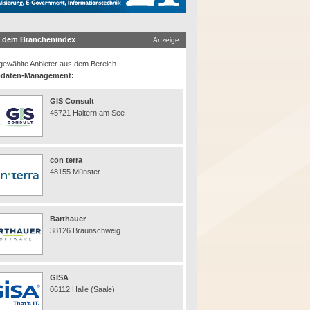
 dem Branchenindex
Anzeige
ewählte Anbieter aus dem Bereich
daten-Management:
GIS Consult
45721 Haltern am See
con terra
48155 Münster
Barthauer
38126 Braunschweig
GISA
06112 Halle (Saale)