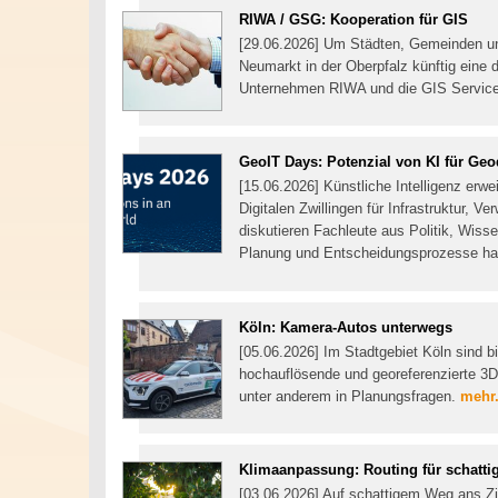
RIWA / GSG: Kooperation für GIS
[29.06.2026] Um Städten, Gemeinden u
Neumarkt in der Oberpfalz künftig eine 
Unternehmen RIWA und die GIS Servic
GeoIT Days: Potenzial von KI für Geo
[15.06.2026] Künstliche Intelligenz erw
Digitalen Zwillingen für Infrastruktur,
diskutieren Fachleute aus Politik, Wiss
Planung und Entscheidungsprozesse ha
Köln: Kamera-Autos unterwegs
[05.06.2026] Im Stadtgebiet Köln sind
hochauflösende und georeferenzierte 3
unter anderem in Planungsfragen.
mehr.
Klimaanpassung: Routing für schatt
[03.06.2026] Auf schattigem Weg ans Zie