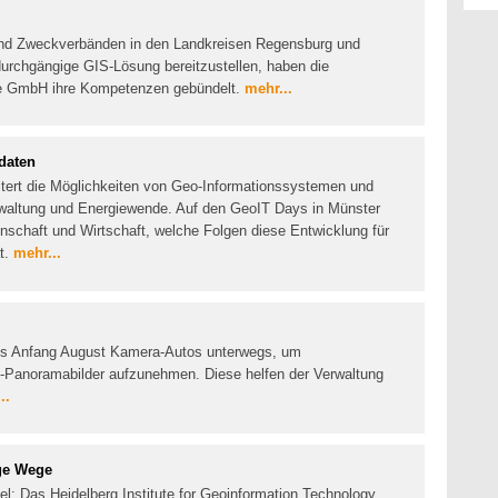
nd Zweckverbänden in den Landkreisen Regensburg und
durchgängige GIS-Lösung bereitzustellen, haben die
e GmbH ihre Kompetenzen gebündelt.
mehr...
daten
eitert die Möglichkeiten von Geo-Informationssystemen und
 Verwaltung und Energiewende. Auf den GeoIT Days in Münster
enschaft und Wirtschaft, welche Folgen diese Entwicklung für
t.
mehr...
 bis Anfang August Kamera-Autos unterwegs, um
D-Panoramabilder aufzunehmen. Diese helfen der Verwaltung
..
ige Wege
l: Das Heidelberg Institute for Geoinformation Technology