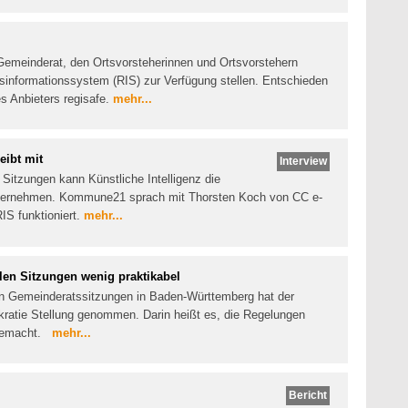
Gemeinderat, den Ortsvorsteherinnen und Ortsvorstehern
tsinformationssystem (RIS) zur Verfügung stellen. Entschieden
s Anbieters regisafe.
mehr...
eibt mit
Interview
 Sitzungen kann Künstliche Intelligenz die
bernehmen. Kommune21 sprach mit Thorsten Koch von CC e-
IS funktioniert.
mehr...
len Sitzungen wenig praktikabel
len Gemeinderatssitzungen in Baden-Württemberg hat der
atie Stellung genommen. Darin heißt es, die Regelungen
t gemacht.
mehr...
Bericht