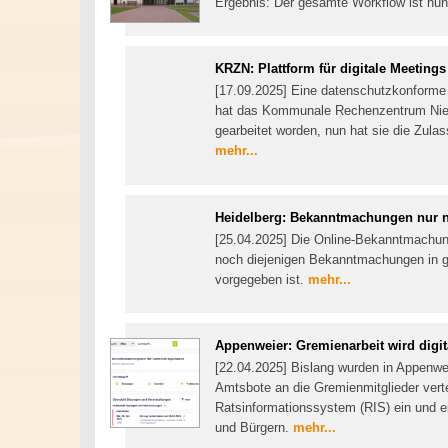
Ergebnis: Der gesamte Workflow ist nun ü
KRZN: Plattform für digitale Meetings
[17.09.2025] Eine datenschutzkonforme
hat das Kommunale Rechenzentrum Niede
gearbeitet worden, nun hat sie die Zul
mehr...
Heidelberg: Bekanntmachungen nur n
[25.04.2025] Die Online-Bekanntmachung
noch diejenigen Bekanntmachungen in ged
vorgegeben ist.
mehr...
Appenweier: Gremienarbeit wird digit
[22.04.2025] Bislang wurden in Appenwe
Amtsbote an die Gremienmitglieder vert
Ratsinformationssystem (RIS) ein und e
und Bürgern.
mehr...