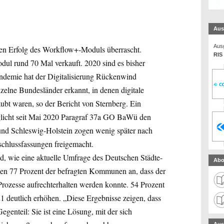
Aus
Ausg
len Erfolg des Workflow+-Moduls überrascht.
RIS
ul rund 70 Mal verkauft. 2020 sind es bisher
andemie hat der Digitalisierung Rückenwind
zelne Bundesländer erkannt, in denen digitale
aubt waren, so der Bericht von Sternberg. Ein
glicht seit Mai 2020 Paragraf 37a GO BaWü den
 und Schleswig-Holstein zogen wenig später nach
schlussfassungen freigemacht.
nd, wie eine aktuelle Umfrage des Deutschen Städte-
Abo
n 77 Prozent der befragten Kommunen an, dass der
 Prozesse aufrechterhalten werden konnte. 54 Prozent
 deutlich erhöhen. „Diese Ergebnisse zeigen, dass
egenteil: Sie ist eine Lösung, mit der sich