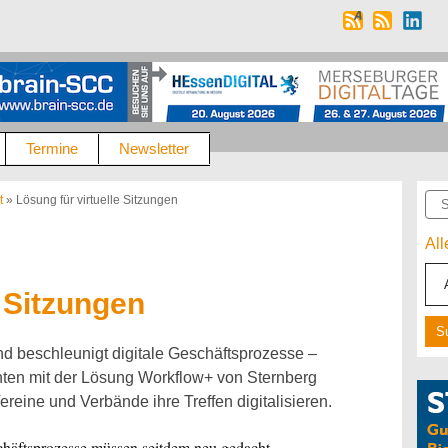
Termine
Newsletter
Suc
t
»
Lösung für virtuelle Sitzungen
Al
e Sitzungen
nd beschleunigt digitale Geschäftsprozesse –
nnten mit der Lösung Workflow+ von Sternberg
eine und Verbände ihre Treffen digitalisieren.
schäftsprozesse müssen seitdem neu gedacht,