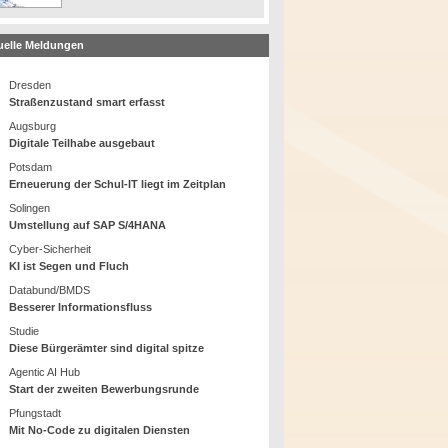
uelle Meldungen
Dresden
Straßenzustand smart erfasst
Augsburg
Digitale Teilhabe ausgebaut
Potsdam
Erneuerung der Schul-IT liegt im Zeitplan
Solingen
Umstellung auf SAP S/4HANA
Cyber-Sicherheit
KI ist Segen und Fluch
Databund/BMDS
Besserer Informationsfluss
Studie
Diese Bürgerämter sind digital spitze
Agentic AI Hub
Start der zweiten Bewerbungsrunde
Pfungstadt
Mit No-Code zu digitalen Diensten