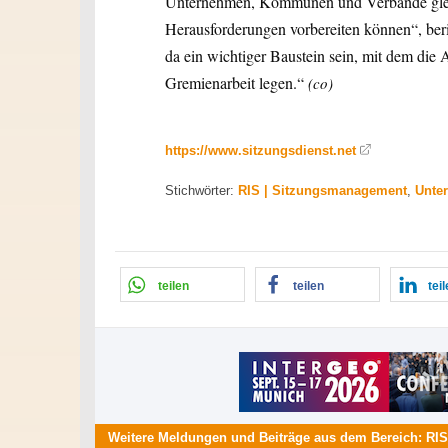
Unternehmen, Kommunen und Verbände glei
Herausforderungen vorbereiten können“, ber
da ein wichtiger Baustein sein, mit dem die
Gremienarbeit legen.“
(co)
https://www.sitzungsdienst.net
Stichwörter:
RIS | Sitzungsmanagement
,
Unte
teilen
teilen
tei
Weitere Meldungen und Beiträge aus dem Bereich:
RIS