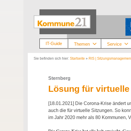
Zum
Inhalt
springen
IT-Guide
Themen
Service
Sie befinden sich hier:
Startseite
»
RIS | Sitzungsmanagemen
Sternberg
Lösung für virtuell
[18.01.2021] Die Corona-Krise ändert u
auch die für virtuelle Sitzungen. So ko
im Jahr 2020 mehr als 80 Kommunen, Ver
Die Corona-Krise hat alle kalt erwischt. Ge