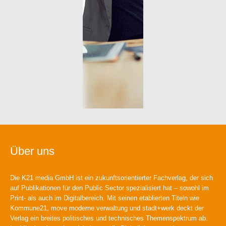
Über uns
Die K21 media GmbH ist ein zukunftsorientierter Fachverlag, der sich
auf Publikationen für den Public Sector spezialisiert hat – sowohl im
Print- als auch im Digitalbereich. Mit seinen etablierten Titeln wie
Kommune21, move moderne verwaltung und stadt+werk deckt der
Verlag ein breites politisches und technisches Themenspektrum ab.