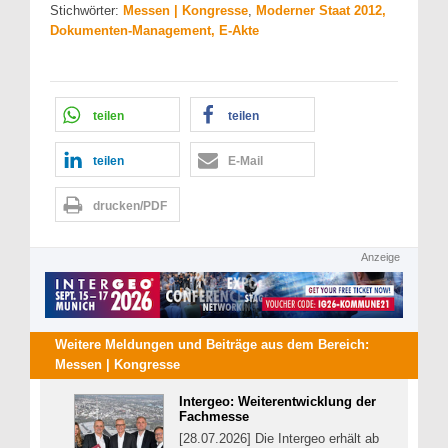
Stichwörter:
Messen | Kongresse
,
Moderner Staat 2012,
Dokumenten-Management, E-Akte
teilen
teilen
teilen
E-Mail
drucken/PDF
Anzeige
Weitere Meldungen und Beiträge aus dem Bereich:
Messen | Kongresse
Intergeo: Weiterentwicklung der
Fachmesse
[28.07.2026] Die Intergeo erhält ab