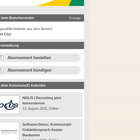
 dem Branchenindex
Anzeige
ewählte Anbieter aus dem Bereich
rt City:
verwaltung
Abonnement bestellen
Abonnement kündigen
 dem Kommune21 Kalender
NOLIS | Recruiting jetzt
kennenlernen
13. August 2026, Online
Software-Demo: Kommunaler
Gebärdensprach-Avatar-
Baukasten