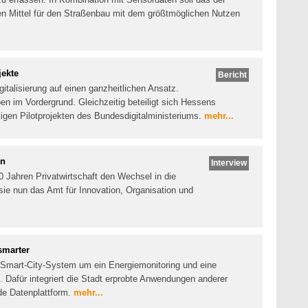
llen Mittel für den Straßenbau mit dem größtmöglichen Nutzen
jekte
Bericht
italisierung auf einen ganzheitlichen Ansatz.
ben im Vordergrund. Gleichzeitig beteiligt sich Hessens
igen Pilotprojekten des Bundesdigitalministeriums.
mehr...
en
Interview
0 Jahren Privatwirtschaft den Wechsel in die
sie nun das Amt für Innovation, Organisation und
smarter
n Smart-City-System um ein Energiemonitoring und eine
 Dafür integriert die Stadt erprobte Anwendungen anderer
e Datenplattform.
mehr...