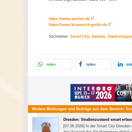
https://www.aachen.de
https://www.blueworld-gmbh.de
Stichwörter:
Smart City
,
Aachen, Stadtreinigun
teilen
teilen
tei
Weitere Meldungen und Beiträge aus dem Bereich:
Sma
Dresden: Straßenzustand smart erfas
[07.08.2026] In der Smart City Dresden 
den Zustand des Straßennetzes digital z