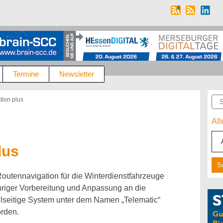
Termine
Newsletter
Suc
tion plus
Al
lus
Routennavigation für die Winterdienstfahrzeuge
hriger Vorbereitung und Anpassung an die
elseitige System unter dem Namen „Telematic“
orden.