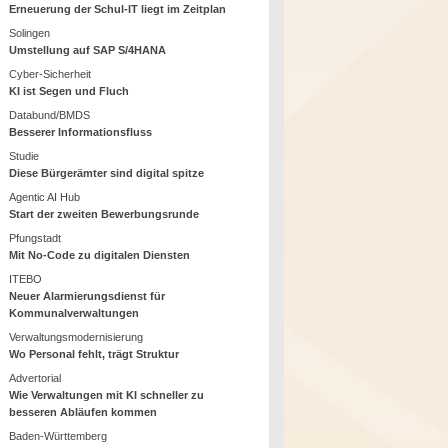
Erneuerung der Schul-IT liegt im Zeitplan
Solingen
Umstellung auf SAP S/4HANA
Cyber-Sicherheit
KI ist Segen und Fluch
Databund/BMDS
Besserer Informationsfluss
Studie
Diese Bürgerämter sind digital spitze
Agentic AI Hub
Start der zweiten Bewerbungsrunde
Pfungstadt
Mit No-Code zu digitalen Diensten
ITEBO
Neuer Alarmierungsdienst für
Kommunalverwaltungen
Verwaltungsmodernisierung
Wo Personal fehlt, trägt Struktur
Advertorial
Wie Verwaltungen mit KI schneller zu
besseren Abläufen kommen
Baden-Württemberg