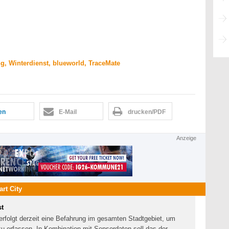
g, Winterdienst, blueworld, TraceMate
len
E-Mail
drucken/PDF
Anzeige
rt City
st
erfolgt derzeit eine Befahrung im gesamten Stadtgebiet, um
u erfassen. In Kombination mit Sensordaten soll das der